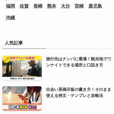
福岡
佐賀
長崎
熊本
大分
宮崎
鹿児島
沖縄
人気記事
旅行先はナンパに最適！観光地でワ
ンナイトできる場所と口説き方
出会い系掲示板の書き方！そのまま
使える例文・テンプレと攻略法