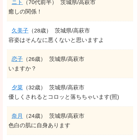
ニト
（70代前半）
茨城県/高萩市
癒しの関係！
久美子
（28歳）
茨城県/高萩市
容姿はそんなに悪くないと思いますよ
恋子
（26歳）
茨城県/高萩市
いますか？
夕菜
（32歳）
茨城県/高萩市
優しくされるとコロッと落ちちゃいます(照)
奈月
（24歳）
茨城県/高萩市
色白の肌に自身あります