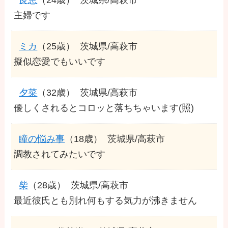
主婦です
ミカ
（25歳）
茨城県/高萩市
擬似恋愛でもいいです
夕菜
（32歳）
茨城県/高萩市
優しくされるとコロッと落ちちゃいます(照)
瞳の悩み事
（18歳）
茨城県/高萩市
調教されてみたいです
柴
（28歳）
茨城県/高萩市
最近彼氏とも別れ何もする気力が沸きません