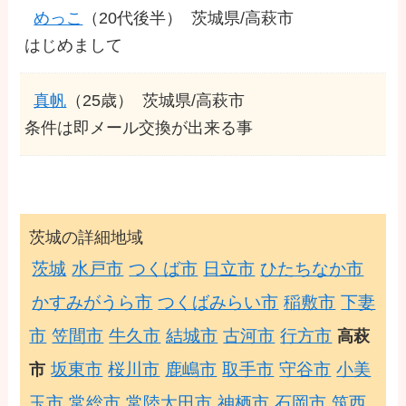
めっこ
（20代後半）
茨城県/高萩市
はじめまして
真帆
（25歳）
茨城県/高萩市
条件は即メール交換が出来る事
茨城の詳細地域
茨城
水戸市
つくば市
日立市
ひたちなか市
かすみがうら市
つくばみらい市
稲敷市
下妻
市
笠間市
牛久市
結城市
古河市
行方市
高萩
坂東市
桜川市
鹿嶋市
取手市
守谷市
小美
市
玉市
常総市
常陸太田市
神栖市
石岡市
筑西