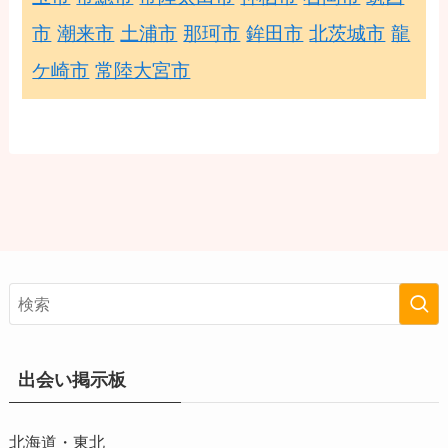
市
潮来市
土浦市
那珂市
鉾田市
北茨城市
龍
ケ崎市
常陸大宮市
出会い掲示板
北海道・東北