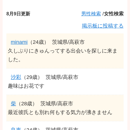
8月9日更新
男性検索
/
女性検索
掲示板に投稿する
minami
（24歳）
茨城県/高萩市
久しぶりにきゅんってする出会いを探しに来ま
した。
沙彩
（29歳）
茨城県/高萩市
趣味はお花です
柴
（28歳）
茨城県/高萩市
最近彼氏とも別れ何もする気力が沸きません
良恵
（24歳）
茨城県/高萩市