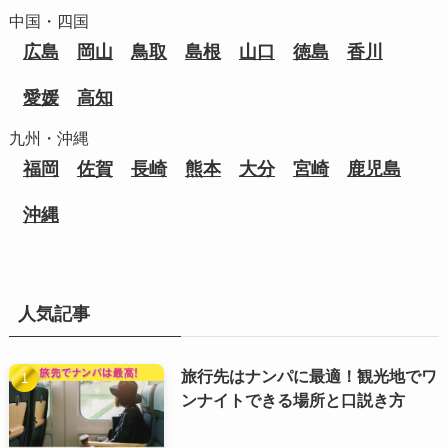
中国・四国
広島
岡山
鳥取
島根
山口
徳島
香川
愛媛
高知
九州・沖縄
福岡
佐賀
長崎
熊本
大分
宮崎
鹿児島
沖縄
人気記事
旅行先はナンパに最適！観光地でワ
ンナイトできる場所と口説き方