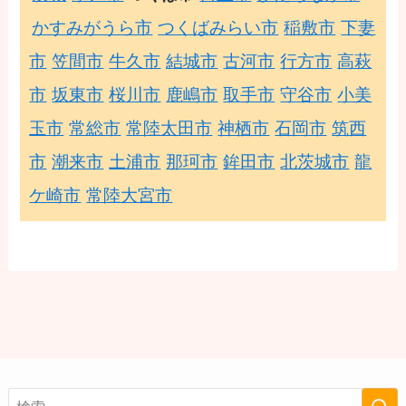
かすみがうら市
つくばみらい市
稲敷市
下妻
市
笠間市
牛久市
結城市
古河市
行方市
高萩
市
坂東市
桜川市
鹿嶋市
取手市
守谷市
小美
玉市
常総市
常陸太田市
神栖市
石岡市
筑西
市
潮来市
土浦市
那珂市
鉾田市
北茨城市
龍
ケ崎市
常陸大宮市