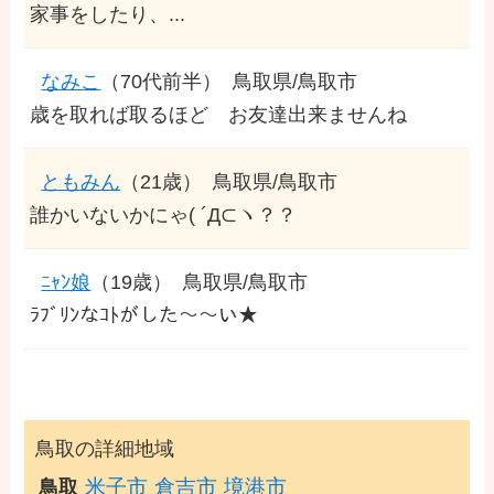
家事をしたり、...
なみこ
（70代前半）
鳥取県/鳥取市
歳を取れば取るほど お友達出来ませんね
ともみん
（21歳）
鳥取県/鳥取市
誰かいないかにゃ( ´Д⊂ヽ？？
ﾆｬﾝ娘
（19歳）
鳥取県/鳥取市
ﾗﾌﾞﾘﾝなｺﾄがした〜〜い★
鳥取の詳細地域
米子市
倉吉市
境港市
鳥取