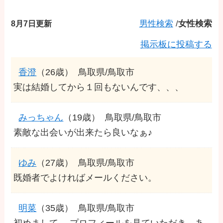
8月7日更新
男性検索
/
女性検索
掲示板に投稿する
香澄
（26歳）
鳥取県/鳥取市
実は結婚してから１回もないんです、、、
みっちゃん
（19歳）
鳥取県/鳥取市
素敵な出会いが出来たら良いなぁ♪
ゆみ
（27歳）
鳥取県/鳥取市
既婚者でよければメールください。
明菜
（35歳）
鳥取県/鳥取市
初めまして。 プロフィールを見ていただき、あ