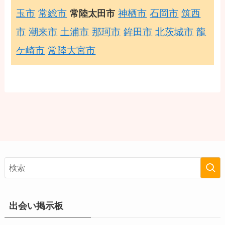
玉市
常総市
神栖市
石岡市
筑西
常陸太田市
市
潮来市
土浦市
那珂市
鉾田市
北茨城市
龍
ケ崎市
常陸大宮市
出会い掲示板