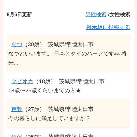
8月6日更新
男性検索
/
女性検索
掲示板に投稿する
なつ
（30歳）
茨城県/常陸太田市
なつといいます。 日本とタイのハーフです🙏 将
来...
タピオカ
（18歳）
茨城県/常陸太田市
18歳〜25歳くらいまでの方★
芦野
（27歳）
茨城県/常陸太田市
今の暮らしに満足していますか？
伊代
（25歳）
茨城県/常陸太田市