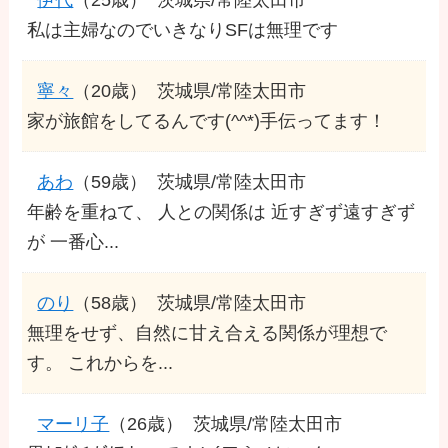
私は主婦なのでいきなりSFは無理です
寧々
（20歳）
茨城県/常陸太田市
家が旅館をしてるんです(^^*)手伝ってます！
あわ
（59歳）
茨城県/常陸太田市
年齢を重ねて、 人との関係は 近すぎず遠すぎず
が 一番心...
のり
（58歳）
茨城県/常陸太田市
無理をせず、自然に甘え合える関係が理想で
す。 これからを...
マーリ子
（26歳）
茨城県/常陸太田市