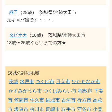
桐子
（28歳）
茨城県/常陸太田市
元キャバ嬢です・・・。
タピオカ
（18歳）
茨城県/常陸太田市
18歳〜25歳くらいまでの方★
茨城の詳細地域
茨城
水戸市
つくば市
日立市
ひたちなか市
かすみがうら市
つくばみらい市
稲敷市
下妻
市
笠間市
牛久市
結城市
古河市
行方市
高萩
市
坂東市
桜川市
鹿嶋市
取手市
守谷市
小美