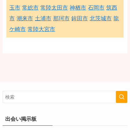
玉市
常総市
常陸太田市
神栖市
石岡市
筑西
市
潮来市
土浦市
那珂市
鉾田市
北茨城市
龍
ケ崎市
常陸大宮市
出会い掲示板