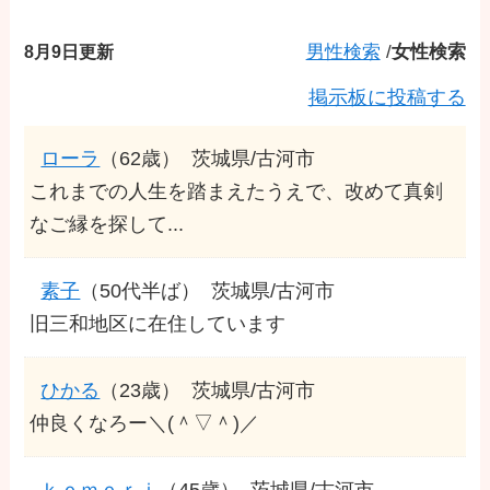
8月9日更新
男性検索
/
女性検索
掲示板に投稿する
ローラ
（62歳）
茨城県/古河市
これまでの人生を踏まえたうえで、改めて真剣
なご縁を探して...
素子
（50代半ば）
茨城県/古河市
旧三和地区に在住しています
ひかる
（23歳）
茨城県/古河市
仲良くなろー＼(＾▽＾)／
ｋｏｍｏｒｉ
（45歳）
茨城県/古河市