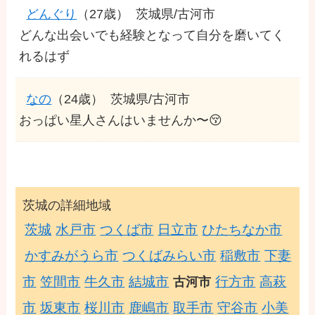
どんぐり
（27歳）
茨城県/古河市
どんな出会いでも経験となって自分を磨いてく
れるはず
なの
（24歳）
茨城県/古河市
おっぱい星人さんはいませんか〜😚
茨城の詳細地域
茨城
水戸市
つくば市
日立市
ひたちなか市
かすみがうら市
つくばみらい市
稲敷市
下妻
市
笠間市
牛久市
結城市
行方市
高萩
古河市
市
坂東市
桜川市
鹿嶋市
取手市
守谷市
小美