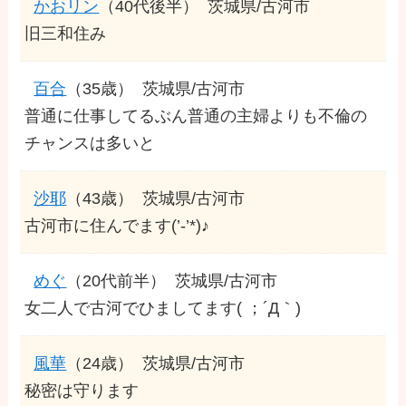
かおリン
（40代後半）
茨城県/古河市
旧三和住み
百合
（35歳）
茨城県/古河市
普通に仕事してるぶん普通の主婦よりも不倫の
チャンスは多いと
沙耶
（43歳）
茨城県/古河市
古河市に住んでます(’-’*)♪
めぐ
（20代前半）
茨城県/古河市
女二人で古河でひましてます( ；´Д｀)
風華
（24歳）
茨城県/古河市
秘密は守ります