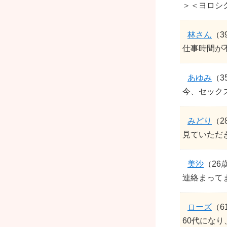
＞＜ヨロシク
林さん
（3
仕事時間が
あゆみ
（3
今、セック
みどり
（2
見ていただき
美沙
（26
連絡まって
ローズ
（6
60代になり