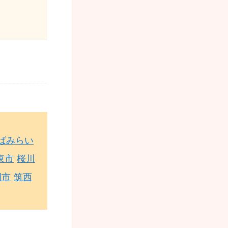
ばみらい
東市
桜川
岡市
筑西