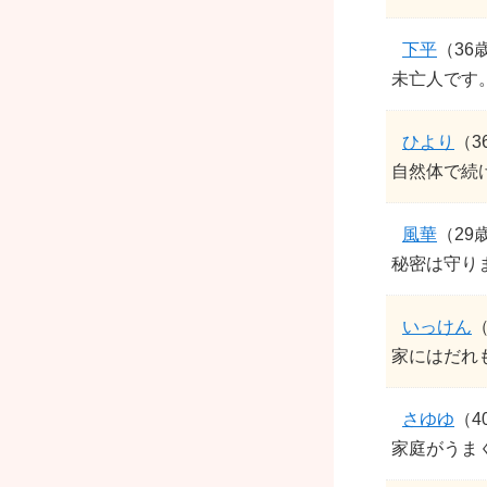
下平
（36
未亡人です
ひより
（3
自然体で続
風華
（29
秘密は守り
いっけん
（
家にはだれ
さゆゆ
（4
家庭がうま