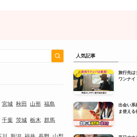
人気記事
旅行先は
ワンナイ
宮城
秋田
山形
福島
出会い系
ま使える
千葉
茨城
栃木
群馬
石川
新潟
福井
長野
山梨