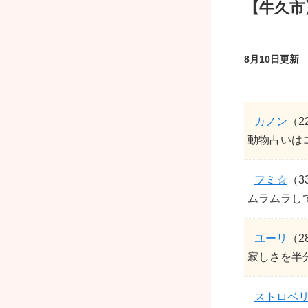
【牛久市
8月10日更新
カノン
（2
動物占いは
フミ☆
（3
ムラムラし
ユーリ
（2
寂しさを半
ストロベ