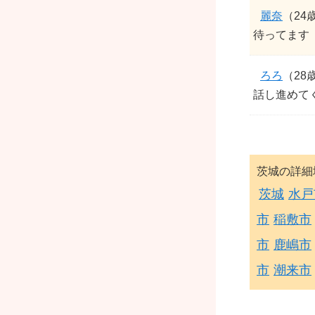
麗奈
（24
待ってます
ろろ
（28
話し進めて
茨城の詳細
茨城
水戸
市
稲敷市
市
鹿嶋市
市
潮来市