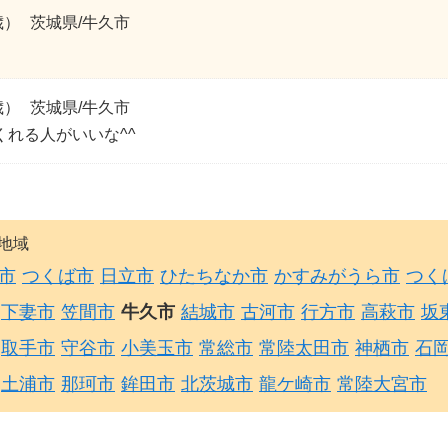
歳）
茨城県/牛久市
歳）
茨城県/牛久市
くれる人がいいな^^
地域
市
つくば市
日立市
ひたちなか市
かすみがうら市
つく
下妻市
笠間市
牛久市
結城市
古河市
行方市
高萩市
坂
取手市
守谷市
小美玉市
常総市
常陸太田市
神栖市
石
土浦市
那珂市
鉾田市
北茨城市
龍ケ崎市
常陸大宮市