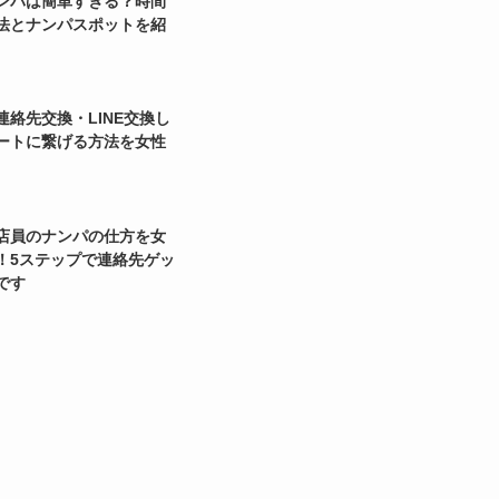
ンパは簡単すぎる？時間
法とナンパスポットを紹
連絡先交換・LINE交換し
ートに繋げる方法を女性
店員のナンパの仕方を女
！5ステップで連絡先ゲッ
です