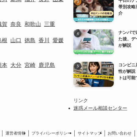
平日のナ
帯別攻略
介
滋賀
奈良
和歌山
三重
ナンパで
た後、デ
島根
山口
徳島
香川
愛媛
が解説
熊本
大分
宮崎
鹿児島
コンビニ
性が解説
トは可能
リンク
迷惑メール相談センター
運営者情報
プライバシーポリシー
サイトマップ
お問い合わせ