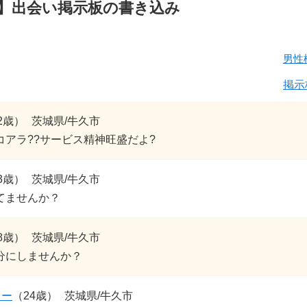
】出会い掲示板の書き込み
男性
掲示
2歳）
茨城県/牛久市
コアラ??サービス精神旺盛だよ?
3歳）
茨城県/牛久市
てませんか？
8歳）
茨城県/牛久市
分にしませんか？
リー
（24歳）
茨城県/牛久市