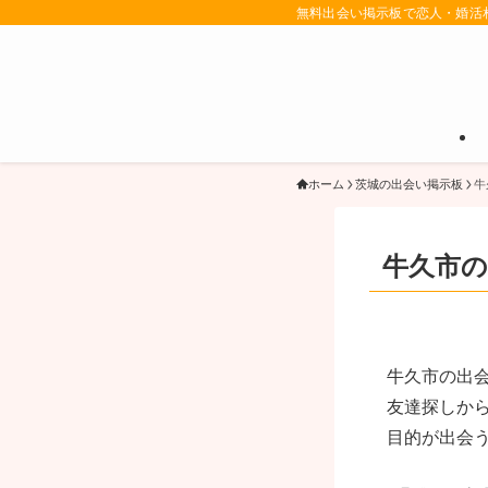
無料出会い掲示板で恋人・婚活
ホーム
茨城の出会い掲示板
牛
牛久市の
牛久市の出
友達探しか
目的が出会