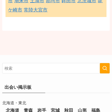
市
潮来市
土浦市
那珂市
鉾田市
北茨城市
龍
ケ崎市
常陸大宮市
出会い掲示板
北海道・東北
北海道
青森
岩手
宮城
秋田
山形
福島