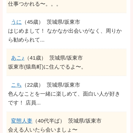
仕事つかれる〜。。。
うに
（45歳）
茨城県/坂東市
はじめまして！ なかなか出会いがなく、周りか
ら勧められて...
あこ♪
（41歳）
茨城県/坂東市
坂東市(猿島町)に住んでるよ〜。
こち
（22歳）
茨城県/坂東市
色んなことを一緒に楽しめて、面白い人が好き
です！ 店員...
変態人妻
（40代半ば）
茨城県/坂東市
会える人いたら会いましょ〜︎︎