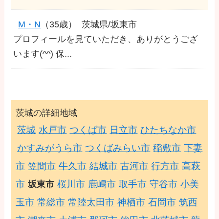
M・N
（35歳）
茨城県/坂東市
プロフィールを見ていただき、ありがとうござ
います(^^) 保...
茨城の詳細地域
茨城
水戸市
つくば市
日立市
ひたちなか市
かすみがうら市
つくばみらい市
稲敷市
下妻
市
笠間市
牛久市
結城市
古河市
行方市
高萩
市
桜川市
鹿嶋市
取手市
守谷市
小美
坂東市
玉市
常総市
常陸太田市
神栖市
石岡市
筑西