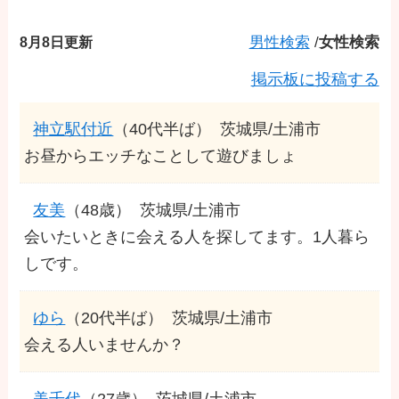
8月8日更新
男性検索
/
女性検索
掲示板に投稿する
神立駅付近
（40代半ば）
茨城県/土浦市
お昼からエッチなことして遊びましょ
友美
（48歳）
茨城県/土浦市
会いたいときに会える人を探してます。1人暮ら
しです。
ゆら
（20代半ば）
茨城県/土浦市
会える人いませんか？
美千代
（27歳）
茨城県/土浦市