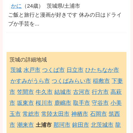
かに
（24歳）
茨城県/土浦市
ご飯と旅行と漫画が好きです 休みの日はドライ
ブか手芸を...
茨城の詳細地域
茨城
水戸市
つくば市
日立市
ひたちなか市
かすみがうら市
つくばみらい市
稲敷市
下妻
市
笠間市
牛久市
結城市
古河市
行方市
高萩
市
坂東市
桜川市
鹿嶋市
取手市
守谷市
小美
玉市
常総市
常陸太田市
神栖市
石岡市
筑西
市
潮来市
那珂市
鉾田市
北茨城市
龍
土浦市