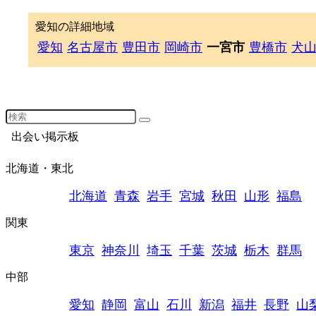
愛知の詳細地域
愛知
名古屋市
豊田市
岡崎市
一宮市
豊橋市
犬
出会い掲示板
北海道・東北
北海道
青森
岩手
宮城
秋田
山形
福島
関東
東京
神奈川
埼玉
千葉
茨城
栃木
群馬
中部
愛知
静岡
富山
石川
新潟
福井
長野
山