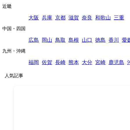
近畿
大阪
兵庫
京都
滋賀
奈良
和歌山
三重
中国・四国
広島
岡山
鳥取
島根
山口
徳島
香川
愛
九州・沖縄
福岡
佐賀
長崎
熊本
大分
宮崎
鹿児島
人気記事