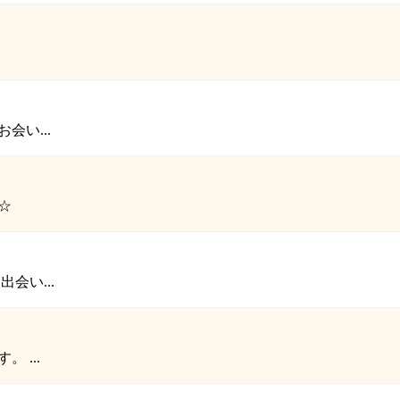
い...
☆
会い...
 ...