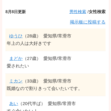
8月8日更新
男性検索
/
女性検索
掲示板に投稿する
ゆうひ
（28歳）
愛知県/常滑市
年上の人は大好きです
まどか
（27歳）
愛知県/常滑市
愛されたい
ミカン
（33歳）
愛知県/常滑市
既婚なので割りきって会いたいです。
あい
（20代半ば）
愛知県/常滑市
すぐ会いたい！