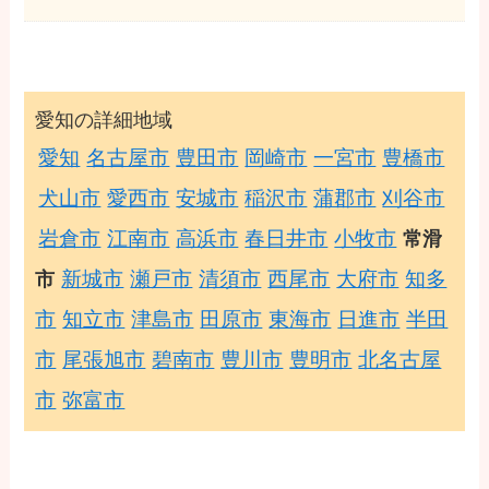
愛知の詳細地域
愛知
名古屋市
豊田市
岡崎市
一宮市
豊橋市
犬山市
愛西市
安城市
稲沢市
蒲郡市
刈谷市
岩倉市
江南市
高浜市
春日井市
小牧市
常滑
新城市
瀬戸市
清須市
西尾市
大府市
知多
市
市
知立市
津島市
田原市
東海市
日進市
半田
市
尾張旭市
碧南市
豊川市
豊明市
北名古屋
市
弥富市