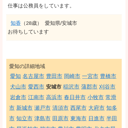
仕事は公務員をしています。
知香
（28歳）
愛知県/安城市
お待ちしています
愛知の詳細地域
愛知
名古屋市
豊田市
岡崎市
一宮市
豊橋市
犬山市
愛西市
稲沢市
蒲郡市
刈谷市
安城市
岩倉市
江南市
高浜市
春日井市
小牧市
常滑
市
新城市
瀬戸市
清須市
西尾市
大府市
知多
市
知立市
津島市
田原市
東海市
日進市
半田