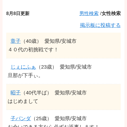
8月8日更新
男性検索
/
女性検索
掲示板に投稿する
章子
（40歳）
愛知県/安城市
４０代の初挑戦です！
じぇにふぁ
（23歳）
愛知県/安城市
旦那が下手ぃ。
昭子
（40代半ば）
愛知県/安城市
はじめまして
子パンダ
（25歳）
愛知県/安城市
お会いできる方なら必ずお返事します！