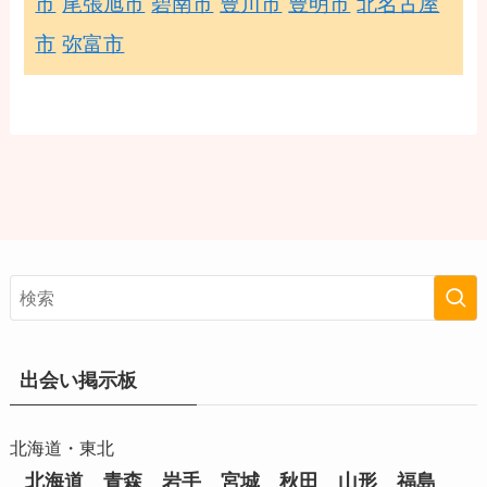
市
尾張旭市
碧南市
豊川市
豊明市
北名古屋
市
弥富市
出会い掲示板
北海道・東北
北海道
青森
岩手
宮城
秋田
山形
福島