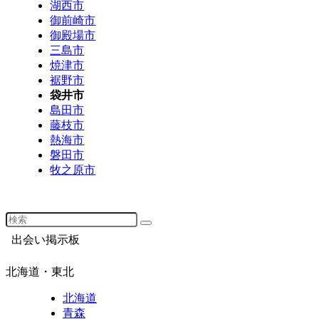
湖西市
御前崎市
御殿場市
三島市
焼津市
裾野市
袋井市
島田市
藤枝市
熱海市
磐田市
牧之原市
出会い掲示板
北海道・東北
北海道
青森