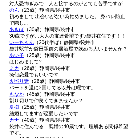
対人恐怖ぎみで、人と接するのがとても苦手ですが
のん
（23歳）
静岡県/袋井市
初めまして 出会いがない為始めました。 身バレ防止
で隠し...
あきほ
（30歳）
静岡県/袋井市
30歳ですが…大人の友達希望です♪袋井在住です！！
いーちゃん
（20代半ば）
静岡県/袋井市
袋井駅前か磐田駅前の居酒屋で飲める人いませんか？
あい子
（25歳）
静岡県/袋井市
はじめまして?
ミカ
（26歳）
静岡県/袋井市
擬似恋愛でもいいです
火照り妻
（26歳）
静岡県/袋井市
パートを週に3回してる以外は暇です。
もなか
（45歳）
静岡県/袋井市
割り切りで仲良くできませんか？
夏樹
（25歳）
静岡県/袋井市
結婚してますが恋愛したいです
カナ
（40歳）
静岡県/袋井市
袋井に住んでる、既婚の40歳です。理解ある関係希望
です。