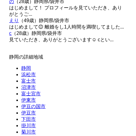
の
（28歳）
静岡県/袋井市
はじめまして！ プロフィールを見ていただき、あり
がとうご...
えり
（49歳）
静岡県/袋井市
はじめまして😊 離婚をし1人時間を満喫してました...
c
（28歳）
静岡県/袋井市
見ていただき、ありがとうございます☺️ cとい...
静岡の詳細地域
静岡
浜松市
富士市
沼津市
富士宮市
伊東市
伊豆の国市
伊豆市
下田市
掛川市
菊川市