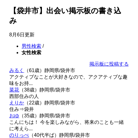
【袋井市】出会い掲示板の書き込
み
8月6日更新
男性検索
/
女性検索
掲示板に投稿する
みるく
（61歳）
静岡県/袋井市
アクティブなことが大好きなので、アクアティブな趣
味をお持...
菜花
（38歳）
静岡県/袋井市
西部住みの人
えりか
（22歳）
静岡県/袋井市
住み⇒袋井
おゆ
（35歳）
静岡県/袋井市
こんにちは！ 今を楽しみながら、将来のことも一緒
に考えら...
のりっぺ
（40代半ば）
静岡県/袋井市