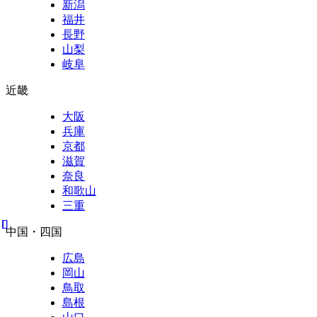
新潟
福井
長野
山梨
岐阜
近畿
大阪
兵庫
京都
滋賀
奈良
和歌山
三重
中国・四国
広島
岡山
鳥取
島根