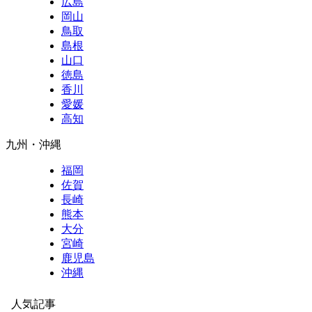
広島
岡山
鳥取
島根
山口
徳島
香川
愛媛
高知
九州・沖縄
福岡
佐賀
長崎
熊本
大分
宮崎
鹿児島
沖縄
人気記事