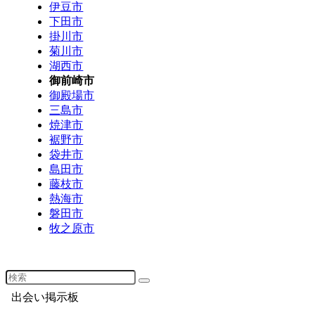
伊豆市
下田市
掛川市
菊川市
湖西市
御前崎市
御殿場市
三島市
焼津市
裾野市
袋井市
島田市
藤枝市
熱海市
磐田市
牧之原市
出会い掲示板