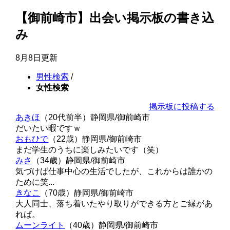
【御前崎市】出会い掲示板の書き込
み
8月8日更新
男性検索
/
女性検索
掲示板に投稿する
あきほ
（20代前半）
静岡県/御前崎市
だいたい暇ですｗ
おもひで
（22歳）
静岡県/御前崎市
まだ学生のうちに楽しみたいです（笑）
みさ
（34歳）
静岡県/御前崎市
気づけば仕事中心の生活でしたが、これからは誰かの
ために笑...
きなこ
（70歳）
静岡県/御前崎市
大人同士、落ち着いたやり取りができる方とご縁があ
れば。
ムーンライト
（40歳）
静岡県/御前崎市