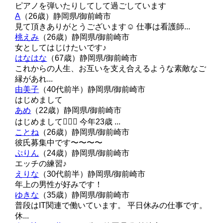
ピアノを弾いたりしてして過ごしています
A
（26歳）
静岡県/御前崎市
見て頂きありがとうございます☺️ 仕事は看護師...
桃えみ
（26歳）
静岡県/御前崎市
女としてはじけたいです♪
はなはな
（67歳）
静岡県/御前崎市
これからの人生、お互いを支え合えるような素敵なご
縁があれ...
由美子
（40代前半）
静岡県/御前崎市
はじめまして
あめ
（22歳）
静岡県/御前崎市
はじめまして🙇🏻‍♀️ 今年23歳 ...
ことね
（26歳）
静岡県/御前崎市
彼氏募集中です〜〜〜〜
ぷりん
（24歳）
静岡県/御前崎市
エッチの練習♪
えりな
（30代前半）
静岡県/御前崎市
年上の男性が好みです！
ゆきな
（35歳）
静岡県/御前崎市
普段はIT関連で働いています。 平日休みの仕事です。
休...