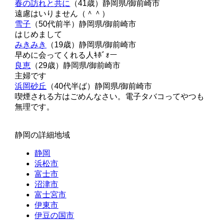
春の訪れと共に
（41歳）
静岡県/御前崎市
遠慮はいりません（＾＾）
雪子
（50代前半）
静岡県/御前崎市
はじめまして
みきみき
（19歳）
静岡県/御前崎市
早めに会ってくれる人ｷﾎﾞｫー
良恵
（29歳）
静岡県/御前崎市
主婦です
浜岡砂丘
（40代半ば）
静岡県/御前崎市
喫煙される方はごめんなさい。電子タバコってやつも
無理です。
静岡の詳細地域
静岡
浜松市
富士市
沼津市
富士宮市
伊東市
伊豆の国市