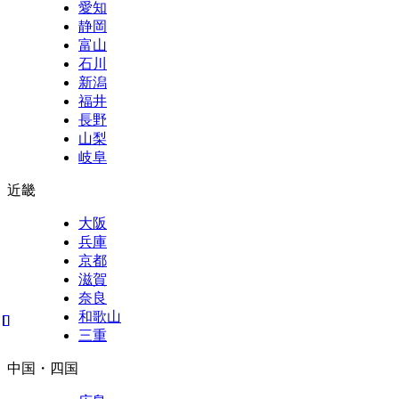
愛知
静岡
富山
石川
新潟
福井
長野
山梨
岐阜
近畿
大阪
兵庫
京都
滋賀
奈良
和歌山
三重
中国・四国