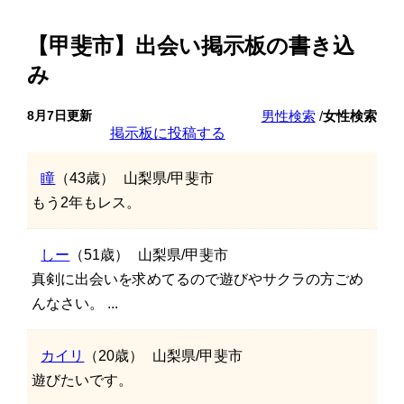
【甲斐市】出会い掲示板の書き込
み
8月7日更新
男性検索
/
女性検索
掲示板に投稿する
瞳
（43歳）
山梨県/甲斐市
もう2年もレス。
しー
（51歳）
山梨県/甲斐市
真剣に出会いを求めてるので遊びやサクラの方ごめ
んなさい。 ...
カイリ
（20歳）
山梨県/甲斐市
遊びたいです。