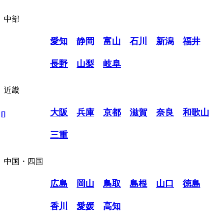
中部
愛知
静岡
富山
石川
新潟
福井
長野
山梨
岐阜
近畿
大阪
兵庫
京都
滋賀
奈良
和歌山
三重
中国・四国
広島
岡山
鳥取
島根
山口
徳島
香川
愛媛
高知