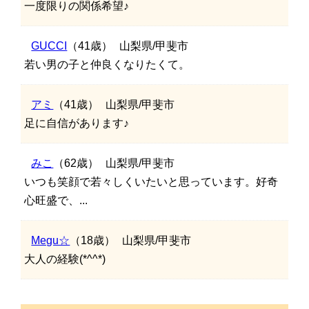
一度限りの関係希望♪
GUCCI
（41歳）
山梨県/甲斐市
若い男の子と仲良くなりたくて。
アミ
（41歳）
山梨県/甲斐市
足に自信があります♪
みこ
（62歳）
山梨県/甲斐市
いつも笑顔で若々しくいたいと思っています。好奇
心旺盛で、...
Megu☆
（18歳）
山梨県/甲斐市
大人の経験(*^^*)