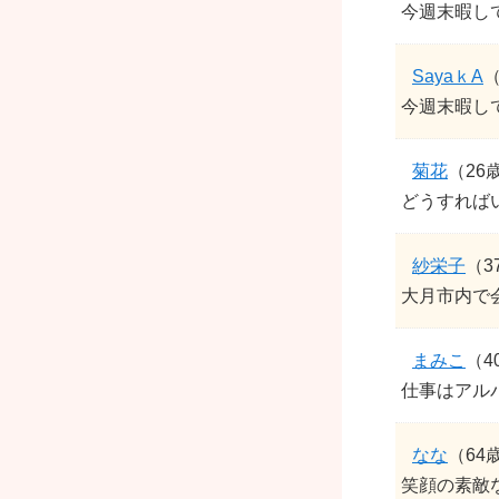
今週末暇し
SayaｋA
（
今週末暇し
菊花
（26
どうすれば
紗栄子
（3
大月市内で
まみこ
（4
仕事はアル
なな
（64
笑顔の素敵