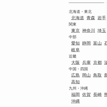
北海道・東北
北海道
青森
岩手
関東
東京
神奈川
埼玉
中部
愛知
静岡
富山
岐阜
近畿
大阪
兵庫
京都
中国・四国
広島
岡山
鳥取
高知
九州・沖縄
福岡
佐賀
長崎
沖縄