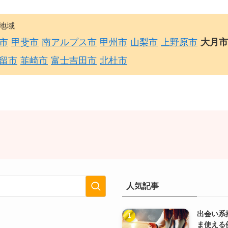
地域
市
甲斐市
南アルプス市
甲州市
山梨市
上野原市
大月市
留市
韮崎市
富士吉田市
北杜市
人気記事
出会い系
ま使える