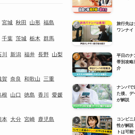
宮城
秋田
山形
福島
旅行先は
ワンナイ
千葉
茨城
栃木
群馬
石川
新潟
福井
長野
山梨
平日のナ
帯別攻略
介
滋賀
奈良
和歌山
三重
ナンパで
た後、デ
島根
山口
徳島
香川
愛媛
が解説
熊本
大分
宮崎
鹿児島
コンビニ
性が解説
トは可能