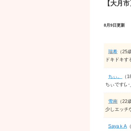
【大月市
8月9日更新
瑞希
（25
ドキドキす
ちぃ。
（1
ちぃです(｡･_
雪南
（22
少しエッチ
SayaｋA
（