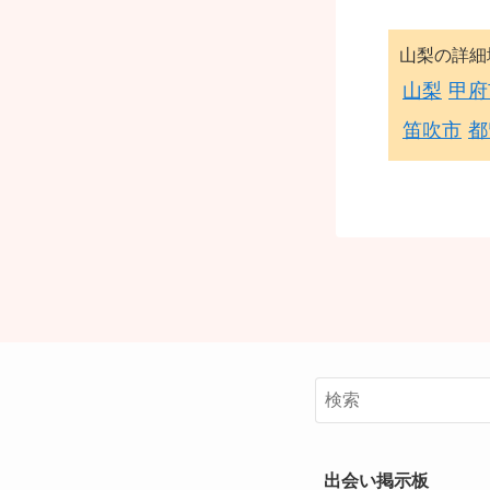
山梨の詳細
山梨
甲府
笛吹市
都
出会い掲示板