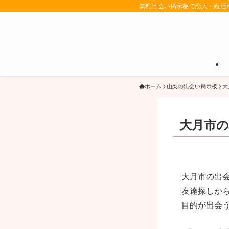
無料出会い掲示板で恋人・婚活
ホーム
山梨の出会い掲示板
大
大月市の
大月市の出
友達探しか
目的が出会