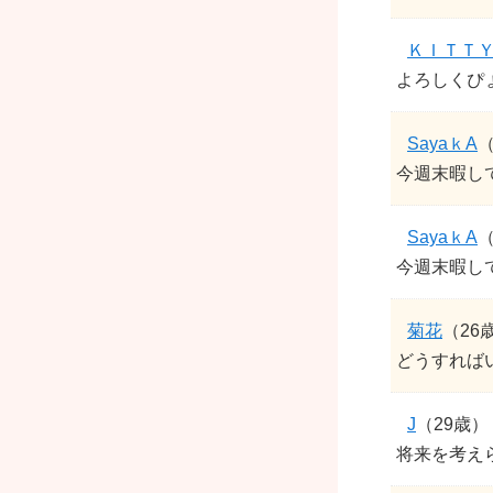
ＫＩＴＴ
よろしくぴょん
SayaｋA
（
今週末暇し
SayaｋA
（
今週末暇し
菊花
（26
どうすれば
J
（29歳）
将来を考え