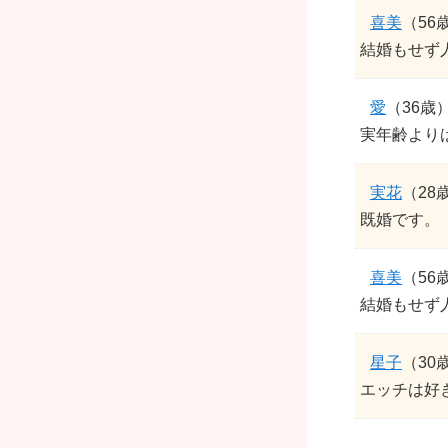
喜美
（56
結婚もせず
愛
（36歳
実年齢より
実花
（28
既婚です。
喜美
（56
結婚もせず
星子
（30
エッチは好