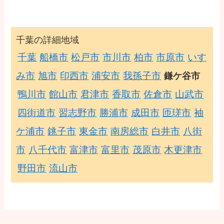
千葉の詳細地域
千葉
船橋市
松戸市
市川市
柏市
市原市
いす
み市
旭市
印西市
浦安市
我孫子市
鎌ケ谷市
鴨川市
館山市
君津市
香取市
佐倉市
山武市
四街道市
習志野市
勝浦市
成田市
匝瑳市
袖
ケ浦市
銚子市
東金市
南房総市
白井市
八街
市
八千代市
富津市
富里市
茂原市
木更津市
野田市
流山市