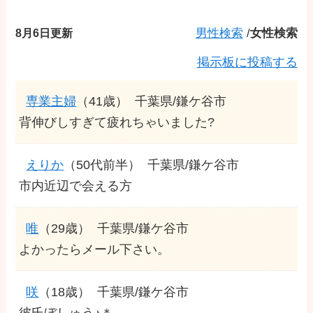
8月6日更新
男性検索
/
女性検索
掲示板に投稿する
専業主婦
（41歳）
千葉県/鎌ケ谷市
背伸びしすぎて疲れちゃいました?
えりか
（50代前半）
千葉県/鎌ケ谷市
市内近辺で会える方
唯
（29歳）
千葉県/鎌ケ谷市
よかったらメール下さい。
咲
（18歳）
千葉県/鎌ケ谷市
彼氏ぼしゅう♪＊