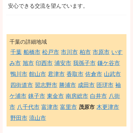
安心できる交流を望んでいます。
千葉の詳細地域
千葉
船橋市
松戸市
市川市
柏市
市原市
いす
み市
旭市
印西市
浦安市
我孫子市
鎌ケ谷市
鴨川市
館山市
君津市
香取市
佐倉市
山武市
四街道市
習志野市
勝浦市
成田市
匝瑳市
袖
ケ浦市
銚子市
東金市
南房総市
白井市
八街
市
八千代市
富津市
富里市
木更津市
茂原市
野田市
流山市