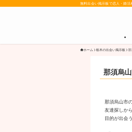
無料出会い掲示板で恋人・婚活
ホーム
栃木の出会い掲示板
那
那須烏山
那須烏山市
友達探しか
目的が出会