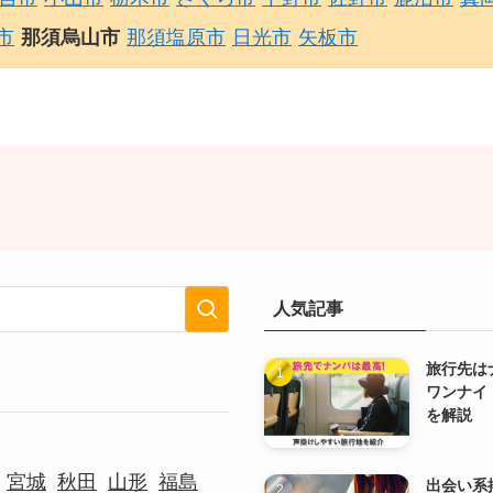
市
那須烏山市
那須塩原市
日光市
矢板市
人気記事
旅行先は
ワンナイ
を解説
宮城
秋田
山形
福島
出会い系