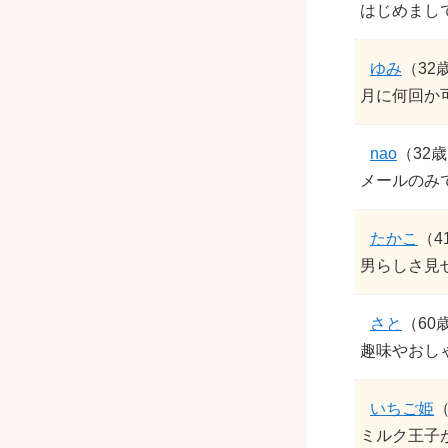
はじめまして
ゆみ
（32
月に何回か
nao
（32
メールのみ
たかこ
（4
男らしさ見
さと
（60
趣味やおし
いちご姫
（
ミルク王子