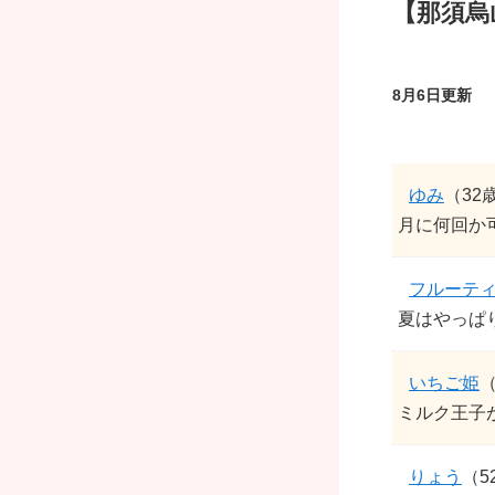
【那須烏
8月6日更新
ゆみ
（32
月に何回か
フルーテ
夏はやっぱ
いちご姫
（
ミルク王子
りょう
（5