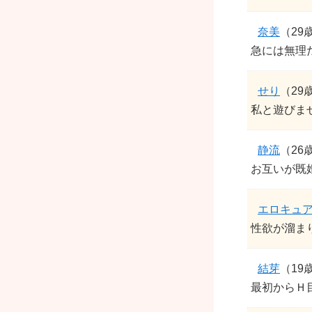
奈美
（29
急には無理
せり
（29
私と遊びま
静流
（26
お互いが既
エロキュ
性欲が溜ま
結芽
（19
最初からＨ目