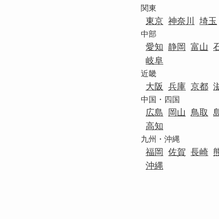
関東
東京
神奈川
埼玉
中部
愛知
静岡
富山
岐阜
近畿
大阪
兵庫
京都
中国・四国
広島
岡山
鳥取
高知
九州・沖縄
福岡
佐賀
長崎
沖縄