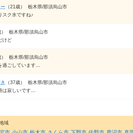
ィー
（21歳）
栃木県/那須烏山市
りスク水ですね♪
歳）
栃木県/那須烏山市
だけど
歳）
栃木県/那須烏山市
を過ごしています…
好き
（37歳）
栃木県/那須烏山市
時は寂しいです…
地域
宮市
小山市
栃木市
さくら市
下野市
佐野市
鹿沼市
真