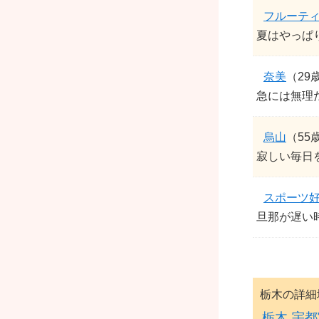
フルーテ
夏はやっぱ
奈美
（29
急には無理
烏山
（55
寂しい毎日
スポーツ
旦那が遅い
栃木の詳細
栃木
宇都