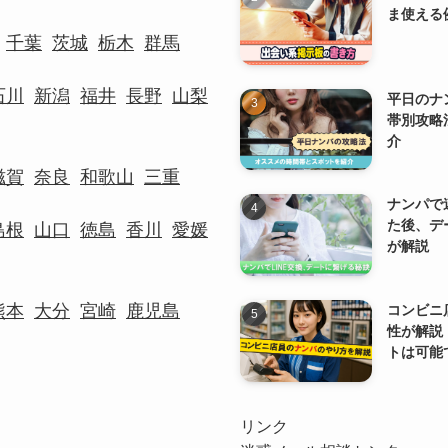
ま使える
千葉
茨城
栃木
群馬
石川
新潟
福井
長野
山梨
平日のナ
帯別攻略
介
滋賀
奈良
和歌山
三重
ナンパで
た後、デ
島根
山口
徳島
香川
愛媛
が解説
熊本
大分
宮崎
鹿児島
コンビニ
性が解説
トは可能
リンク