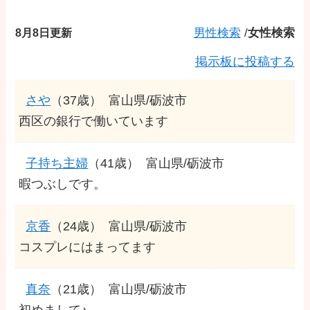
8月8日更新
男性検索
/
女性検索
掲示板に投稿する
さや
（37歳）
富山県/砺波市
西区の銀行で働いています
子持ち主婦
（41歳）
富山県/砺波市
暇つぶしです。
京香
（24歳）
富山県/砺波市
コスプレにはまってます
真奈
（21歳）
富山県/砺波市
初めまして♪