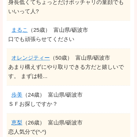
身長低くてちょっとだけポッチャリの童顔でも
いいって人?
まるこ
（25歳）
富山県/砺波市
口でも頑張らせてください
オレンジティー
（50歳）
富山県/砺波市
あまり構えずにやり取りできる方だと嬉しいで
す。 まずは軽...
歩美
（24歳）
富山県/砺波市
ＳＦお探しですか？
恵梨
（26歳）
富山県/砺波市
恋人気分で(^-^)