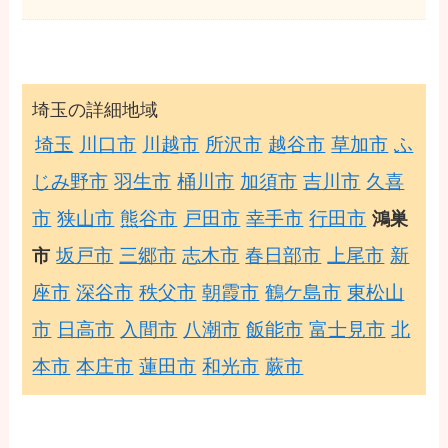
埼玉の詳細地域
埼玉
川口市
川越市
所沢市
越谷市
草加市
ふ
じみ野市
羽生市
桶川市
加須市
吉川市
久喜
市
狭山市
熊谷市
戸田市
幸手市
行田市
鴻巣
坂戸市
三郷市
志木市
春日部市
上尾市
新
市
座市
深谷市
秩父市
朝霞市
鶴ケ島市
東松山
市
日高市
入間市
八潮市
飯能市
富士見市
北
本市
本庄市
蓮田市
和光市
蕨市