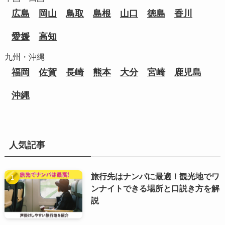
広島
岡山
鳥取
島根
山口
徳島
香川
愛媛
高知
九州・沖縄
福岡
佐賀
長崎
熊本
大分
宮崎
鹿児島
沖縄
人気記事
旅行先はナンパに最適！観光地でワ
ンナイトできる場所と口説き方を解
説