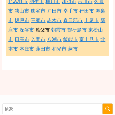
じみ野市
羽生市
桶川市
加須市
吉川市
久喜
市
狭山市
熊谷市
戸田市
幸手市
行田市
鴻巣
市
坂戸市
三郷市
志木市
春日部市
上尾市
新
座市
深谷市
朝霞市
鶴ケ島市
東松山
秩父市
市
日高市
入間市
八潮市
飯能市
富士見市
北
本市
本庄市
蓮田市
和光市
蕨市