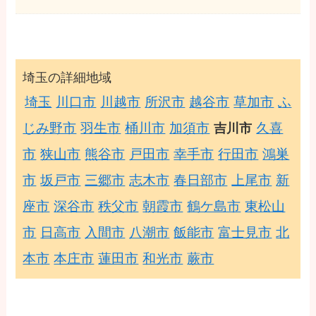
埼玉の詳細地域
埼玉
川口市
川越市
所沢市
越谷市
草加市
ふ
じみ野市
羽生市
桶川市
加須市
久喜
吉川市
市
狭山市
熊谷市
戸田市
幸手市
行田市
鴻巣
市
坂戸市
三郷市
志木市
春日部市
上尾市
新
座市
深谷市
秩父市
朝霞市
鶴ケ島市
東松山
市
日高市
入間市
八潮市
飯能市
富士見市
北
本市
本庄市
蓮田市
和光市
蕨市