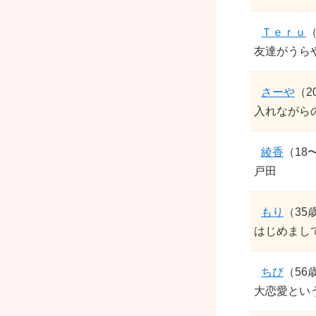
Ｔｅｒｕ
（
友達がうら
さーや
（2
入れながらの
綾香
（18
戸田
もり
（35
はじめまして
ちび
（56
大恋愛とい