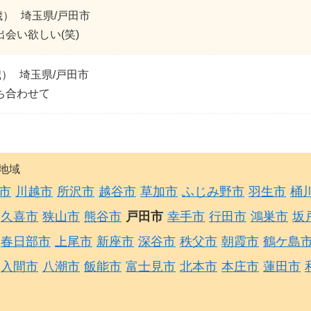
歳）
埼玉県/戸田市
会い欲しい(笑)
歳）
埼玉県/戸田市
ち合わせて
地域
市
川越市
所沢市
越谷市
草加市
ふじみ野市
羽生市
桶
久喜市
狭山市
熊谷市
戸田市
幸手市
行田市
鴻巣市
坂
春日部市
上尾市
新座市
深谷市
秩父市
朝霞市
鶴ケ島
入間市
八潮市
飯能市
富士見市
北本市
本庄市
蓮田市