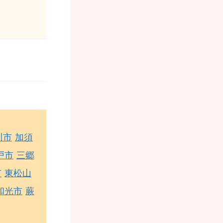
川市
加須
戸市
三郷
市
東松山
和光市
蕨