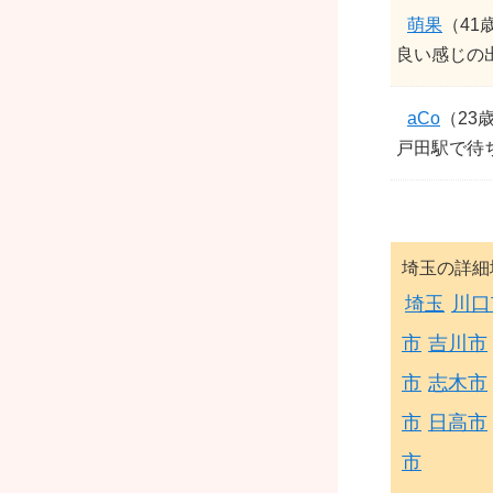
萌果
（41
良い感じの出
aCo
（23
戸田駅で待
埼玉の詳細
埼玉
川口
市
吉川市
市
志木市
市
日高市
市