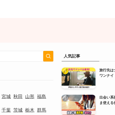
人気記事
旅行先は
ワンナイ
宮城
秋田
山形
福島
出会い系
ま使える
千葉
茨城
栃木
群馬