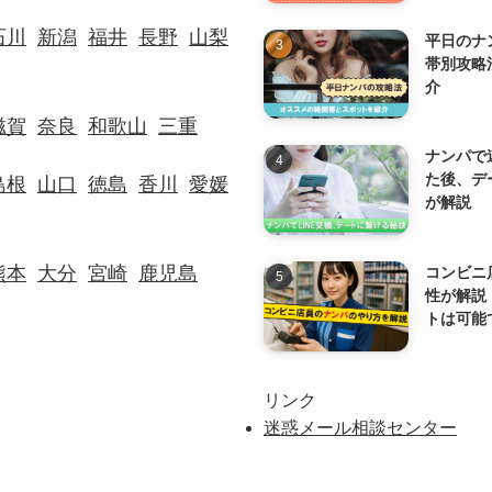
石川
新潟
福井
長野
山梨
平日のナ
帯別攻略
介
滋賀
奈良
和歌山
三重
ナンパで
た後、デ
島根
山口
徳島
香川
愛媛
が解説
熊本
大分
宮崎
鹿児島
コンビニ
性が解説
トは可能
リンク
迷惑メール相談センター