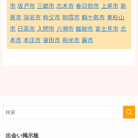
市
坂戸市
三郷市
志木市
春日部市
上尾市
新
座市
深谷市
秩父市
朝霞市
鶴ケ島市
東松山
市
日高市
入間市
八潮市
飯能市
富士見市
北
本市
本庄市
蓮田市
和光市
蕨市
出会い掲示板