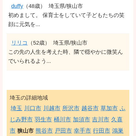
duffy
（48歳）
埼玉県/狭山市
初めまして。 保育士をしていて子どもたちの笑
顔に元気を...
リリコ
（52歳）
埼玉県/狭山市
この先の人生を考えた時、隣で穏やかに微笑ん
でいられるよう...
埼玉の詳細地域
埼玉
川口市
川越市
所沢市
越谷市
草加市
ふ
じみ野市
羽生市
桶川市
加須市
吉川市
久喜
市
熊谷市
戸田市
幸手市
行田市
鴻巣
狭山市