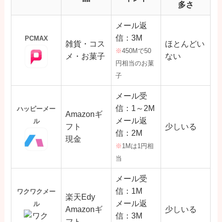
多さ
メール返
信：3M
PCMAX
雑貨・コス
ほとんどい
※
450Mで50
メ・お菓子
ない
円相当のお菓
子
メール受
信：1～2M
ハッピーメー
Amazonギ
メール返
ル
フト
少しいる
信：2M
現金
※
1Mは1円相
当
メール受
信：1M
ワクワクメー
楽天Edy
メール返
ル
Amazonギ
少しいる
信：3M
フト