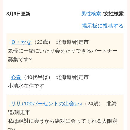
8月9日更新
男性検索
/
女性検索
掲示板に投稿する
Ｏ・かな
（23歳）
北海道/網走市
気軽に一緒にいたり会えたりできるパートナー
募集です?
心春
（40代半ば）
北海道/網走市
小清水在住です
リサ♪100パーセントの出会い♪
（24歳）
北海
道/網走市
私は絶対に会うから絶対に会ってくれる人限定
で♪