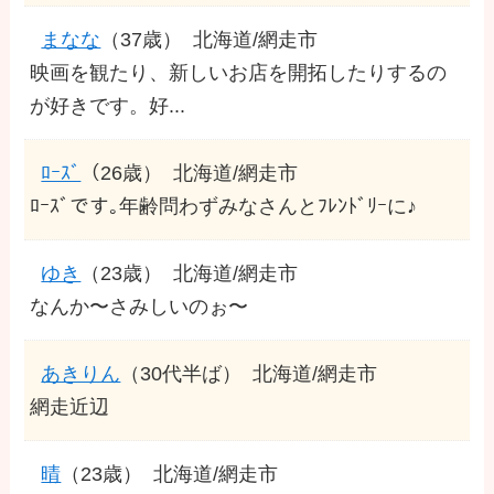
まなな
（37歳）
北海道/網走市
映画を観たり、新しいお店を開拓したりするの
が好きです。好...
ﾛｰｽﾞ
（26歳）
北海道/網走市
ﾛｰｽﾞです｡年齢問わずみなさんとﾌﾚﾝﾄﾞﾘｰに♪
ゆき
（23歳）
北海道/網走市
なんか〜さみしいのぉ〜
あきりん
（30代半ば）
北海道/網走市
網走近辺
晴
（23歳）
北海道/網走市