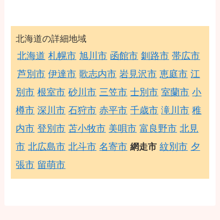
北海道の詳細地域
北海道
札幌市
旭川市
函館市
釧路市
帯広市
芦別市
伊達市
歌志内市
岩見沢市
恵庭市
江
別市
根室市
砂川市
三笠市
士別市
室蘭市
小
樽市
深川市
石狩市
赤平市
千歳市
滝川市
稚
内市
登別市
苫小牧市
美唄市
富良野市
北見
市
北広島市
北斗市
名寄市
紋別市
夕
網走市
張市
留萌市