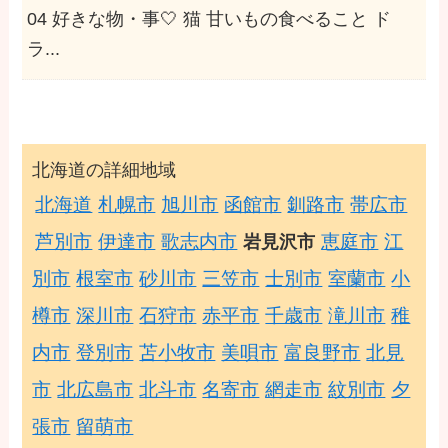
04 好きな物・事🤍 猫 甘いもの食べること ド
ラ...
北海道の詳細地域
北海道
札幌市
旭川市
函館市
釧路市
帯広市
芦別市
伊達市
歌志内市
恵庭市
江
岩見沢市
別市
根室市
砂川市
三笠市
士別市
室蘭市
小
樽市
深川市
石狩市
赤平市
千歳市
滝川市
稚
内市
登別市
苫小牧市
美唄市
富良野市
北見
市
北広島市
北斗市
名寄市
網走市
紋別市
夕
張市
留萌市