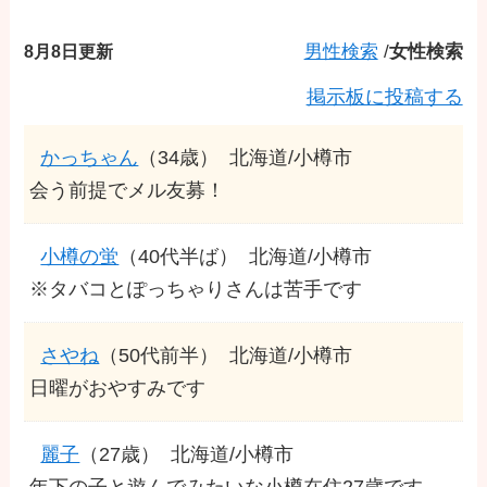
8月8日更新
男性検索
/
女性検索
掲示板に投稿する
かっちゃん
（34歳）
北海道/小樽市
会う前提でメル友募！
小樽の蛍
（40代半ば）
北海道/小樽市
※タバコとぽっちゃりさんは苦手です
さやね
（50代前半）
北海道/小樽市
日曜がおやすみです
麗子
（27歳）
北海道/小樽市
年下の子と遊んでみたいな小樽在住27歳です