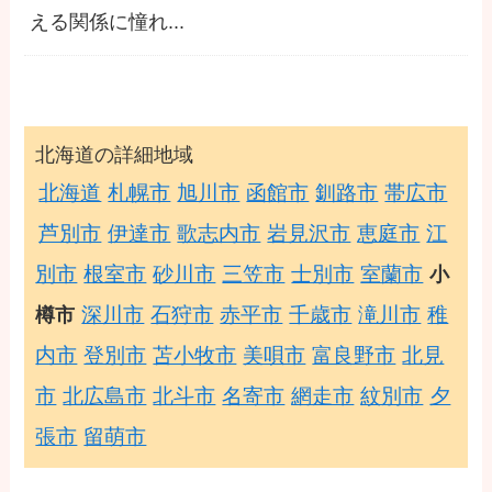
える関係に憧れ...
北海道の詳細地域
北海道
札幌市
旭川市
函館市
釧路市
帯広市
芦別市
伊達市
歌志内市
岩見沢市
恵庭市
江
別市
根室市
砂川市
三笠市
士別市
室蘭市
小
深川市
石狩市
赤平市
千歳市
滝川市
稚
樽市
内市
登別市
苫小牧市
美唄市
富良野市
北見
市
北広島市
北斗市
名寄市
網走市
紋別市
夕
張市
留萌市