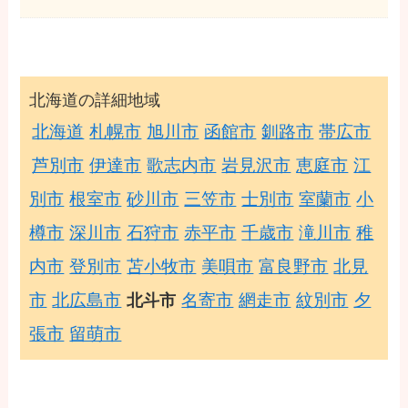
北海道の詳細地域
北海道
札幌市
旭川市
函館市
釧路市
帯広市
芦別市
伊達市
歌志内市
岩見沢市
恵庭市
江
別市
根室市
砂川市
三笠市
士別市
室蘭市
小
樽市
深川市
石狩市
赤平市
千歳市
滝川市
稚
内市
登別市
苫小牧市
美唄市
富良野市
北見
市
北広島市
名寄市
網走市
紋別市
夕
北斗市
張市
留萌市