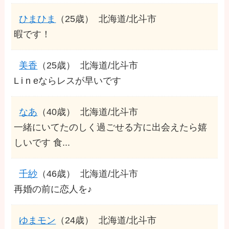
ひまひま
（25歳）
北海道/北斗市
暇です！
美香
（25歳）
北海道/北斗市
L i n eならレスが早いです
なあ
（40歳）
北海道/北斗市
一緒にいてたのしく過ごせる方に出会えたら嬉
しいです 食...
千紗
（46歳）
北海道/北斗市
再婚の前に恋人を♪
ゆまモン
（24歳）
北海道/北斗市