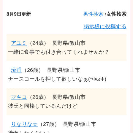
8月9日更新
男性検索
/
女性検索
掲示板に投稿する
アユミ
（24歳）
長野県/飯山市
一緒に食事でも付き合ってくれませんか？
琉香
（26歳）
長野県/飯山市
ナースコールを押して欲しいなぁ(*ΦωΦ)
マキコ
（26歳）
長野県/飯山市
彼氏と同棲しているんだけど
りなりな☆
（27歳）
長野県/飯山市
後悔したくない！