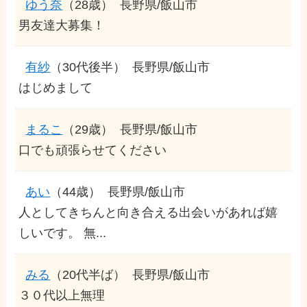
ゆう奈
（28歳）
長野県/飯山市
男友達大募集！
有紗
（30代後半）
長野県/飯山市
はじめまして
まるこ
（29歳）
長野県/飯山市
口でも頑張らせてください
あい
（44歳）
長野県/飯山市
人としてきちんと向き合える出会いがあれば嬉
しいです。 無...
みる
（20代半ば）
長野県/飯山市
３０代以上無理