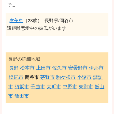
で...
友美恵
（28歳）
長野県/岡谷市
遠距離恋愛中の彼氏がいます
長野の詳細地域
長野
松本市
上田市
佐久市
安曇野市
伊那市
塩尻市
茅野市
駒ケ根市
小諸市
諏訪
岡谷市
市
須坂市
千曲市
大町市
中野市
東御市
飯山
市
飯田市