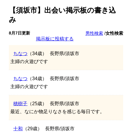
【須坂市】出会い掲示板の書き込
み
8月7日更新
男性検索
/
女性検索
掲示板に投稿する
ちなつ
（34歳）
長野県/須坂市
主婦の火遊びです
ちなつ
（34歳）
長野県/須坂市
主婦の火遊びです
穂樹子
（25歳）
長野県/須坂市
最近、なにか物足りなさを感じる毎日です。
十和
（29歳）
長野県/須坂市