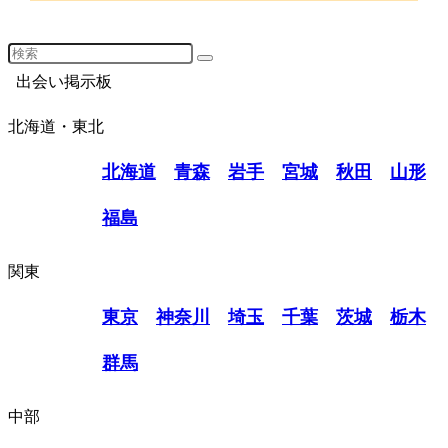
出会い掲示板
北海道・東北
北海道
青森
岩手
宮城
秋田
山形
福島
関東
東京
神奈川
埼玉
千葉
茨城
栃木
群馬
中部