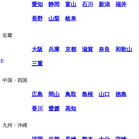
愛知
静岡
富山
石川
新潟
福井
長野
山梨
岐阜
近畿
大阪
兵庫
京都
滋賀
奈良
和歌山
三重
中国・四国
広島
岡山
鳥取
島根
山口
徳島
香川
愛媛
高知
九州・沖縄