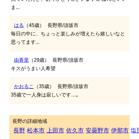
ま...
はる
（45歳）
長野県/須坂市
毎日の中に、ちょっと楽しみが増えたら嬉しいなと
思ってます...
由香里
（29歳）
長野県/須坂市
キスがうまい人希望
かおるこ
（35歳）
長野県/須坂市
35歳で一人身は寂しいです…｡
長野の詳細地域
長野
松本市
上田市
佐久市
安曇野市
伊那市
塩