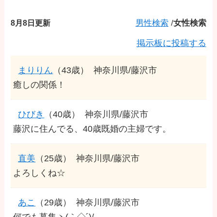
8月8日更新
男性検索
/
女性検索
掲示板に投稿する
まりりん
（43歳）
神奈川県/藤沢市
癒しの関係！
ひびき
（40歳）
神奈川県/藤沢市
藤沢に住んでる、40歳既婚の主婦です。
直美
（25歳）
神奈川県/藤沢市
よろしくね☆
あこ
（29歳）
神奈川県/藤沢市
何でも募集ヽ(｀◇´)/