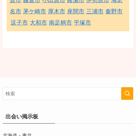
賀市
鎌倉市
小田原市
綾瀬市
伊勢原市
海老
名市
茅ケ崎市
厚木市
座間市
三浦市
秦野市
逗子市
大和市
南足柄市
平塚市
出会い掲示板
北海道・東北