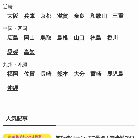
近畿
大阪
兵庫
京都
滋賀
奈良
和歌山
三重
中国・四国
広島
岡山
鳥取
島根
山口
徳島
香川
愛媛
高知
九州・沖縄
福岡
佐賀
長崎
熊本
大分
宮崎
鹿児島
沖縄
人気記事
旅行先はナンパに最適！観光地でワ