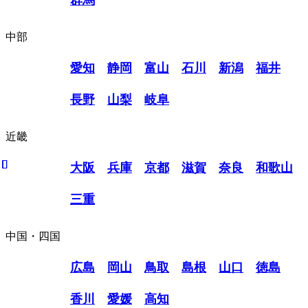
中部
愛知
静岡
富山
石川
新潟
福井
長野
山梨
岐阜
近畿
大阪
兵庫
京都
滋賀
奈良
和歌山
三重
中国・四国
広島
岡山
鳥取
島根
山口
徳島
香川
愛媛
高知