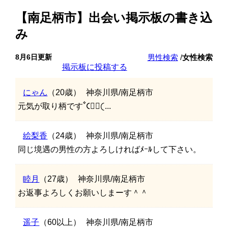
【南足柄市】出会い掲示板の書き込
み
8月6日更新
男性検索
/
女性検索
掲示板に投稿する
にゃん
（20歳）
神奈川県/南足柄市
元気が取り柄ですꧦ𐅁𐀸𐋠𛰙...
絵梨香
（24歳）
神奈川県/南足柄市
同じ境遇の男性の方よろしければﾒｰﾙして下さい。
睦月
（27歳）
神奈川県/南足柄市
お返事よろしくお願いしまーす＾＾
遥子
（60以上）
神奈川県/南足柄市