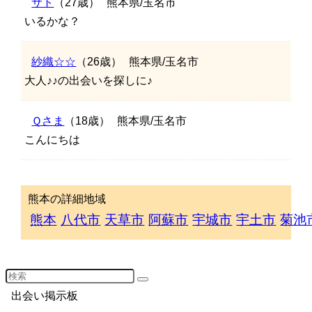
サト
（27歳）
熊本県/玉名市
いるかな？
紗織☆☆
（26歳）
熊本県/玉名市
大人♪♪の出会いを探しに♪
Ｑさま
（18歳）
熊本県/玉名市
こんにちは
熊本の詳細地域
熊本
八代市
天草市
阿蘇市
宇城市
宇土市
菊池
出会い掲示板