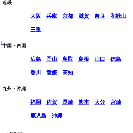
近畿
大阪
兵庫
京都
滋賀
奈良
和歌山
三重
中国・四国
広島
岡山
鳥取
島根
山口
徳島
香川
愛媛
高知
九州・沖縄
福岡
佐賀
長崎
熊本
大分
宮崎
鹿児島
沖縄