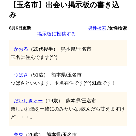
【玉名市】出会い掲示板の書き込
み
8月6日更新
男性検索
/
女性検索
掲示板に投稿する
かおる
（20代後半）
熊本県/玉名市
玉名に住んでます(^^)
つばさ
（51歳）
熊本県/玉名市
つばさといいます、玉名在住です(^^)51歳です！
だいしきゅー
（19歳）
熊本県/玉名市
楽しいお酒を一緒にのみたいな♪飲んだら甘えますけ
ど・・・。
奈央
（26歳）
熊本県/玉名市