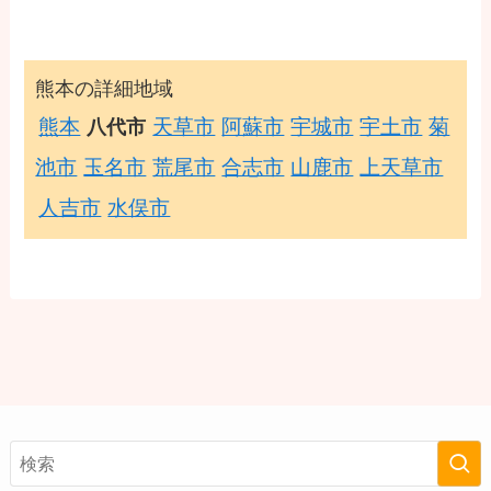
熊本の詳細地域
熊本
天草市
阿蘇市
宇城市
宇土市
菊
八代市
池市
玉名市
荒尾市
合志市
山鹿市
上天草市
人吉市
水俣市