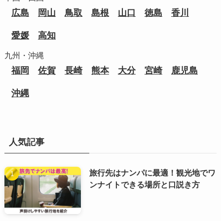
広島
岡山
鳥取
島根
山口
徳島
香川
愛媛
高知
九州・沖縄
福岡
佐賀
長崎
熊本
大分
宮崎
鹿児島
沖縄
人気記事
旅行先はナンパに最適！観光地でワ
ンナイトできる場所と口説き方