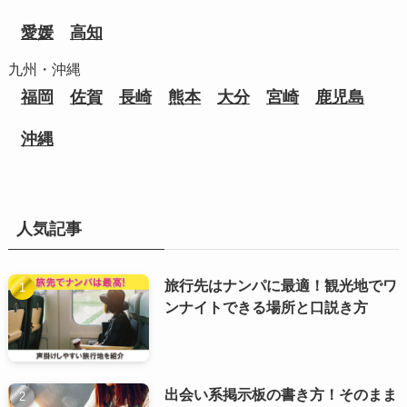
愛媛
高知
九州・沖縄
福岡
佐賀
長崎
熊本
大分
宮崎
鹿児島
沖縄
人気記事
旅行先はナンパに最適！観光地でワ
ンナイトできる場所と口説き方
出会い系掲示板の書き方！そのまま