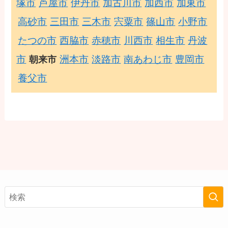
塚市
芦屋市
伊丹市
加古川市
加西市
加東市
高砂市
三田市
三木市
宍粟市
篠山市
小野市
たつの市
西脇市
赤穂市
川西市
相生市
丹波
市
洲本市
淡路市
南あわじ市
豊岡市
朝来市
養父市