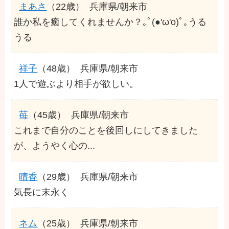
まあさ
（22歳）
兵庫県/朝来市
誰か私を癒してくれませんか？｡ﾟ(●'ω'o)ﾟ｡うる
うる
祥子
（48歳）
兵庫県/朝来市
1人で遊ぶより相手が欲しい。
苺
（45歳）
兵庫県/朝来市
これまで自分のことを後回しにしてきました
が、ようやく心の...
晴香
（29歳）
兵庫県/朝来市
気長に末永く
ネム
（25歳）
兵庫県/朝来市