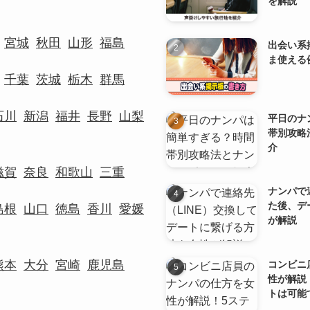
を解説
宮城
秋田
山形
福島
出会い系
ま使える
千葉
茨城
栃木
群馬
石川
新潟
福井
長野
山梨
平日のナ
帯別攻略
介
滋賀
奈良
和歌山
三重
ナンパで
た後、デ
島根
山口
徳島
香川
愛媛
が解説
熊本
大分
宮崎
鹿児島
コンビニ
性が解説
トは可能