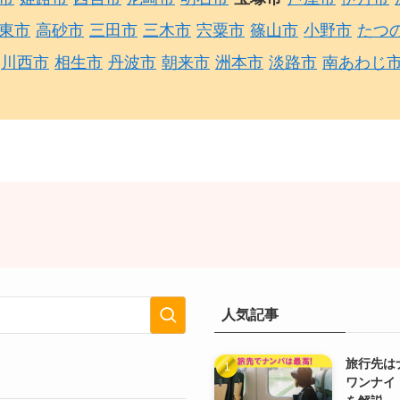
東市
高砂市
三田市
三木市
宍粟市
篠山市
小野市
たつ
川西市
相生市
丹波市
朝来市
洲本市
淡路市
南あわじ
人気記事
旅行先は
ワンナイ