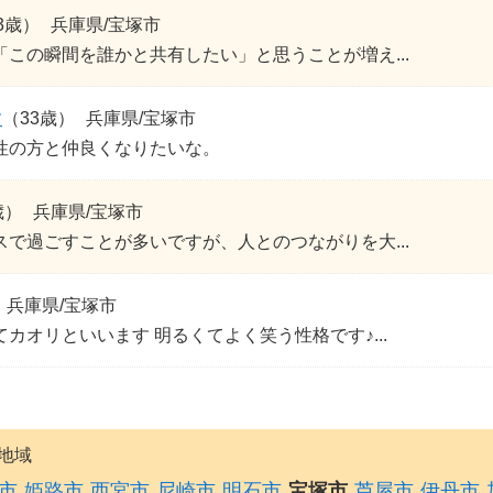
3歳）
兵庫県/宝塚市
「この瞬間を誰かと共有したい」と思うことが増え...
す
（33歳）
兵庫県/宝塚市
性の方と仲良くなりたいな。
歳）
兵庫県/宝塚市
スで過ごすことが多いですが、人とのつながりを大...
兵庫県/宝塚市
カオリといいます 明るくてよく笑う性格です♪...
地域
市
姫路市
西宮市
尼崎市
明石市
宝塚市
芦屋市
伊丹市