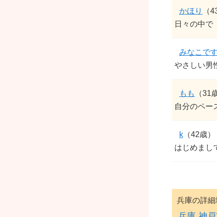
かほり
（4
日々の中で
みなこで
やさしい男
もも
（31
自分のペー
k
（42歳）
はじめまして
兵庫の詳細
兵庫
神戸