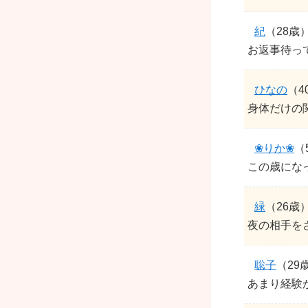
紀
（28歳
お返事待っ
ひなの
（4
身体だけの
❀りか❀
（
この歳になって
緑
（26歳
夜の相手を
聡子
（29
あまり経験が