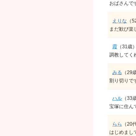
おばさんで
えりな
（5
まだ歓び楽
霞
（31歳
調教してく
みる
（29
割り切りで
ハル
（33
宝塚に住んで
らら
（20
はじめまし