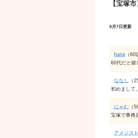
【宝塚市
8月7日更新
hana
（60
60代だと嬉し
ななし
（2
初めまして。
にゃむ
（5
宝塚で事務
アメジス