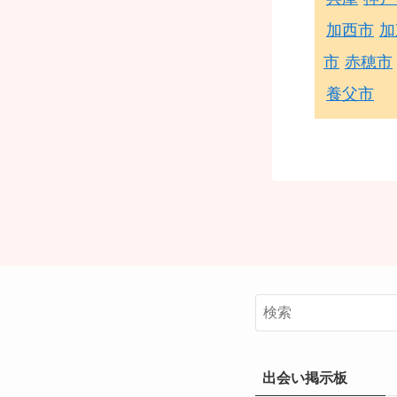
加西市
加
市
赤穂市
養父市
出会い掲示板