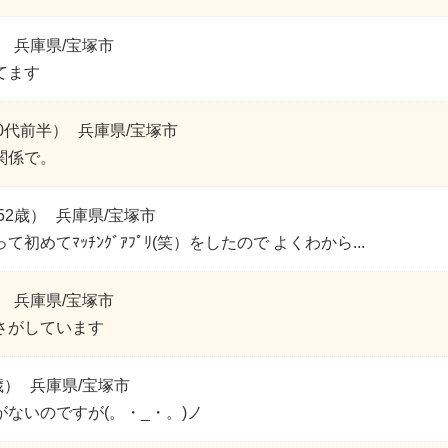
）
兵庫県/宝塚市
てます
0代前半）
兵庫県/宝塚市
関係で。
52歳）
兵庫県/宝塚市
初めてﾏｯﾁﾝｸﾞｱﾌﾟﾘ(笑）をしたので よくわから...
）
兵庫県/宝塚市
さがしています
歳）
兵庫県/宝塚市
ないのですが(。・_・。)ノ