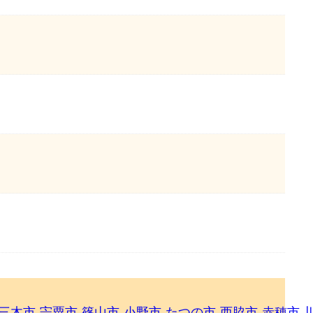
三木市
宍粟市
篠山市
小野市
たつの市
西脇市
赤穂市