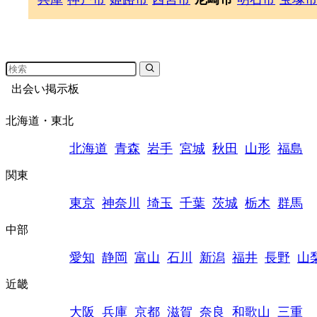
出会い掲示板
北海道・東北
北海道
青森
岩手
宮城
秋田
山形
福島
関東
東京
神奈川
埼玉
千葉
茨城
栃木
群馬
中部
愛知
静岡
富山
石川
新潟
福井
長野
山
近畿
大阪
兵庫
京都
滋賀
奈良
和歌山
三重