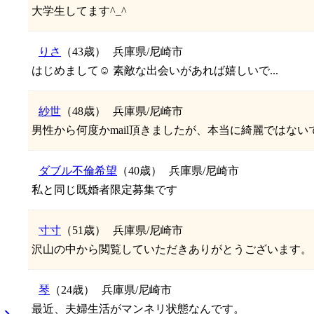
大学生してます^_^
りさ
（43歳）
兵庫県/尼崎市
はじめまして☺️ 素敵な出会いがあれば嬉しいで...
紗世
（48歳）
兵庫県/尼崎市
男性から何度かmail頂きましたが、本当に綺麗ではない
ダブル不倫希望
（40歳）
兵庫県/尼崎市
私と同じ既婚者限定募集です
寸寸
（51歳）
兵庫県/尼崎市
沢山の中から閲覧していただきありがとうございます。 寸
琴
（24歳）
兵庫県/尼崎市
最近、夫婦生活がマンネリ状態なんです。