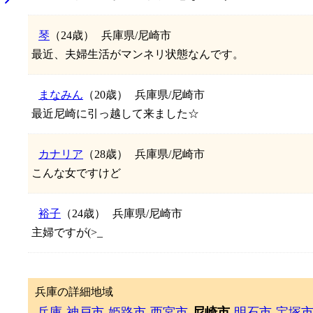
琴
（24歳）
兵庫県/尼崎市
最近、夫婦生活がマンネリ状態なんです。
まなみん
（20歳）
兵庫県/尼崎市
最近尼崎に引っ越して来ました☆
カナリア
（28歳）
兵庫県/尼崎市
こんな女ですけど
裕子
（24歳）
兵庫県/尼崎市
主婦ですが(>_
兵庫の詳細地域
兵庫
神戸市
姫路市
西宮市
尼崎市
明石市
宝塚