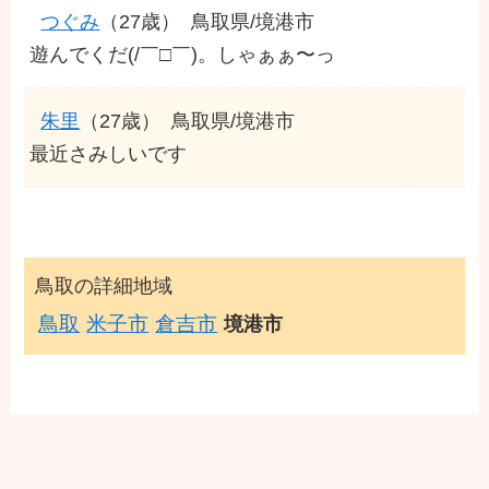
つぐみ
（27歳）
鳥取県/境港市
遊んでくだ(/￣□￣)。しゃぁぁ〜っ
朱里
（27歳）
鳥取県/境港市
最近さみしいです
鳥取の詳細地域
鳥取
米子市
倉吉市
境港市