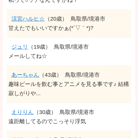
涼宮ハルヒ☆
（20歳）
鳥取県/境港市
甘えたでもいいですかぁ(*´▽｀*)?
ジュリ
（19歳）
鳥取県/境港市
メールしてね☆
あーちゃん
（43歳）
鳥取県/境港市
趣味ビールを飲む事とアニメを見る事です♪ 結構
寂しがりや...
えりりん
（30歳）
鳥取県/境港市
遠距離してるのでこっそり浮気