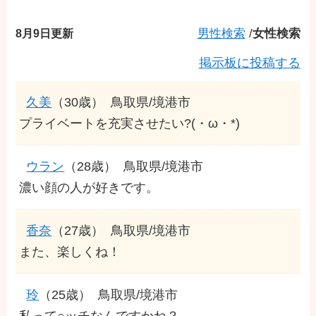
8月9日更新
男性検索
/
女性検索
掲示板に投稿する
久美
（30歳）
鳥取県/境港市
プライベートを充実させたい?(・ω・*)
ウラン
（28歳）
鳥取県/境港市
濃い顔の人が好きです。
香奈
（27歳）
鳥取県/境港市
また、楽しくね！
玲
（25歳）
鳥取県/境港市
私って○ッチなんですかね？