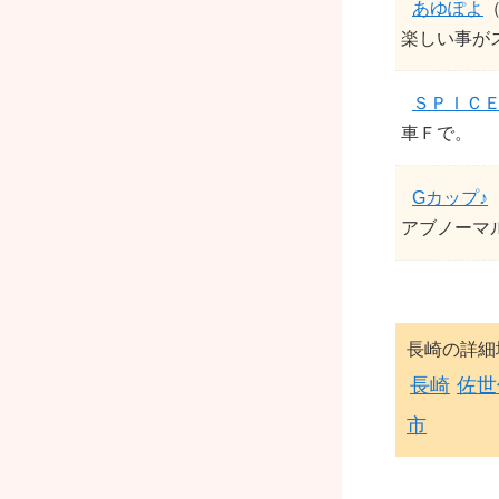
あゆぽよ
（
楽しい事が
ＳＰＩＣ
車Ｆで。
Gカップ♪
アブノーマ
長崎の詳細
長崎
佐世
市