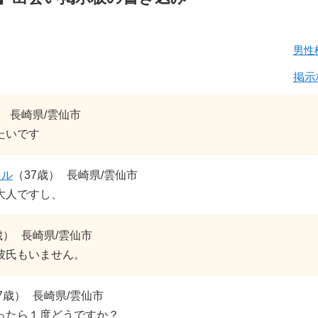
男性
掲示
）
長崎県/雲仙市
たいです
ドル
（37歳）
長崎県/雲仙市
大人ですし、
歳）
長崎県/雲仙市
彼氏もいません。
7歳）
長崎県/雲仙市
ったら１度どうですか？