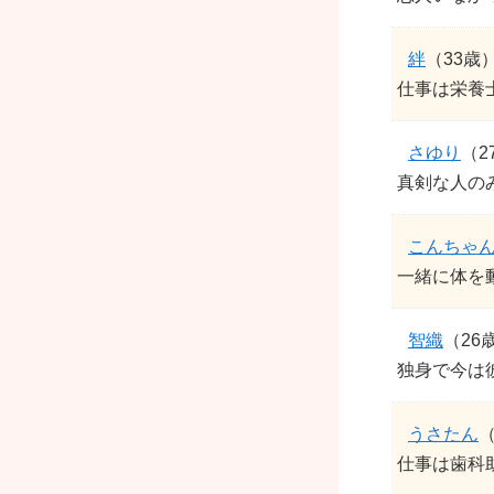
絆
（33歳
仕事は栄養士
さゆり
（2
真剣な人のみ
こんちゃ
一緒に体を
智織
（26
独身で今は
うさたん
（
仕事は歯科助