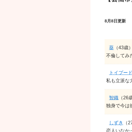
8月8日更新
葵
（43歳
不倫してみ
トイプー
私も立派な
智織
（26
独身で今は
しずき
（2
恋人いなか