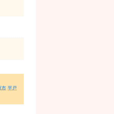
原市
平戸