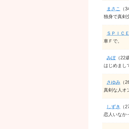
まさこ
（3
独身で真剣
ＳＰＩＣ
車Ｆで。
みぽ
（22
はじめまし
さゆみ
（2
真剣な人オンリ
しずき
（2
恋人いなか