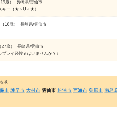
19歳）
長崎県/雲仙市
スキー（★＞U＜★）
Ｅ
（18歳）
長崎県/雲仙市
（27歳）
長崎県/雲仙市
ルプレイ経験者はいませんか？♪
地域
保市
諫早市
大村市
雲仙市
松浦市
西海市
島原市
南島