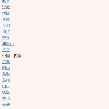
岐阜
近畿
大阪
兵庫
京都
滋賀
奈良
和歌山
三重
中国・四国
広島
岡山
鳥取
島根
山口
徳島
香川
愛媛