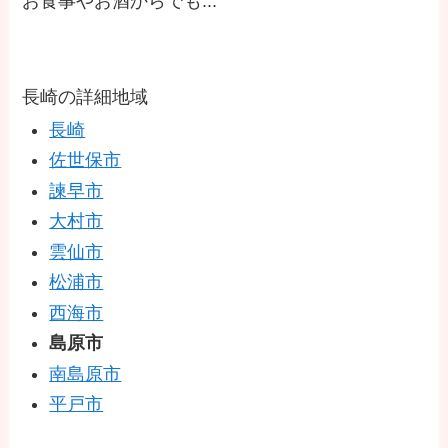
お食事やお酒からでも...
長崎の詳細地域
長崎
佐世保市
諫早市
大村市
雲仙市
松浦市
西海市
島原市
南島原市
平戸市