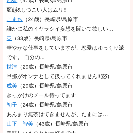
那智
（47歳）
長崎県/島原市
変態&しつこい人はムリ!!
こまち
（24歳）
長崎県/島原市
誰かに私のイヤラシイ妄想を聞いて欲しい…
🤍
（33歳）
長崎県/島原市
華やかな仕事をしていますが、恋愛はゆっくり派
です。 自分の...
世津
（29歳）
長崎県/島原市
旦那がオンナとして扱ってくれません!!(怒)
成美
（29歳）
長崎県/島原市
きっかけのメール待ってます
初子
（24歳）
長崎県/島原市
あんまり無茶はできませんが、たまには…
山下 智美
（43歳）
長崎県/島原市