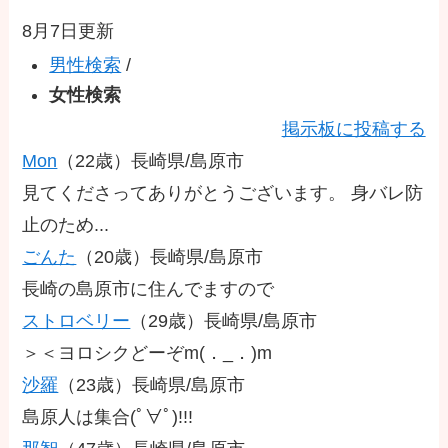
8月7日更新
男性検索
/
女性検索
掲示板に投稿する
Mon
（22歳）
長崎県/島原市
見てくださってありがとうございます。 身バレ防
止のため...
ごんた
（20歳）
長崎県/島原市
長崎の島原市に住んでますので
ストロベリー
（29歳）
長崎県/島原市
＞＜ヨロシクどーぞm(．_．)m
沙羅
（23歳）
長崎県/島原市
島原人は集合(ﾟ∀ﾟ)!!!