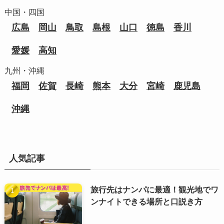
中国・四国
広島
岡山
鳥取
島根
山口
徳島
香川
愛媛
高知
九州・沖縄
福岡
佐賀
長崎
熊本
大分
宮崎
鹿児島
沖縄
人気記事
旅行先はナンパに最適！観光地でワ
ンナイトできる場所と口説き方