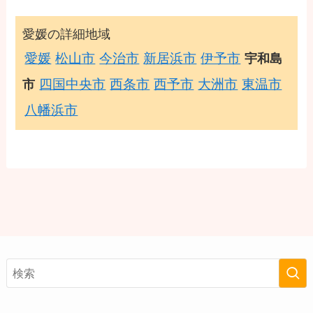
愛媛の詳細地域
愛媛
松山市
今治市
新居浜市
伊予市
宇和島
四国中央市
西条市
西予市
大洲市
東温市
市
八幡浜市