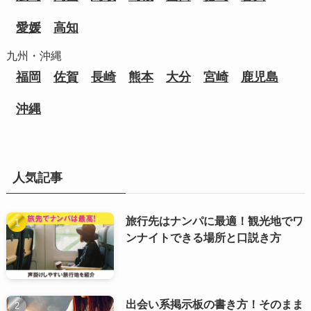
愛媛
高知
九州・沖縄
福岡
佐賀
長崎
熊本
大分
宮崎
鹿児島
沖縄
人気記事
旅行先はナンパに最適！観光地でワ
ンナイトできる場所と口説き方
出会い系掲示板の書き方！そのまま