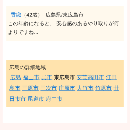
香織
（42歳）
広島県/東広島市
この年齢になると、 安心感のあるやり取りが何
よりですね...
広島の詳細地域
広島
福山市
呉市
安芸高田市
江田
東広島市
島市
三原市
三次市
庄原市
大竹市
竹原市
廿
日市市
尾道市
府中市