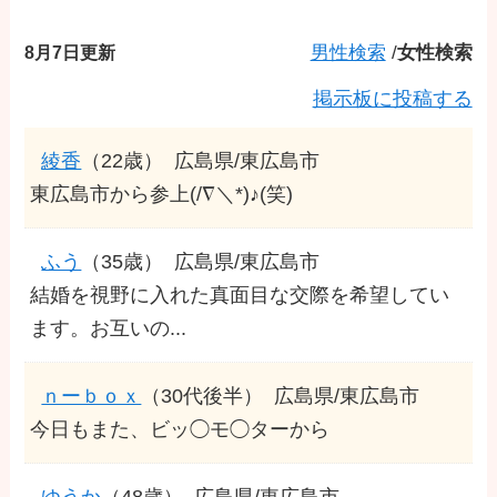
8月7日更新
男性検索
/
女性検索
掲示板に投稿する
綾香
（22歳）
広島県/東広島市
東広島市から参上(/∇＼*)♪(笑)
ふう
（35歳）
広島県/東広島市
結婚を視野に入れた真面目な交際を希望してい
ます。お互いの...
ｎーｂｏｘ
（30代後半）
広島県/東広島市
今日もまた、ビッ◯モ◯ターから
ゆうか
（48歳）
広島県/東広島市