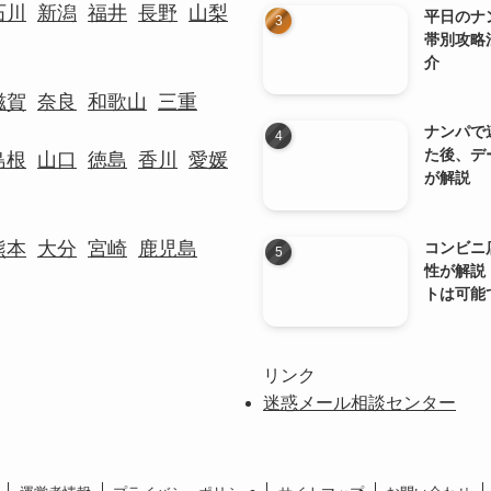
石川
新潟
福井
長野
山梨
平日のナ
帯別攻略
介
滋賀
奈良
和歌山
三重
ナンパで
た後、デ
島根
山口
徳島
香川
愛媛
が解説
熊本
大分
宮崎
鹿児島
コンビニ
性が解説
トは可能
リンク
迷惑メール相談センター