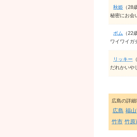
秋姫
（28
秘密にお会
ボム
（22
ワイワイガ
リッキー
（
だれかいやし
広島の詳細
広島
福山
竹市
竹原