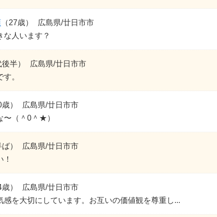
頭
（27歳）
広島県/廿日市市
きな人います？
代後半）
広島県/廿日市市
です。
0歳）
広島県/廿日市市
な〜（＾0＾★）
半ば）
広島県/廿日市市
い！
4歳）
広島県/廿日市市
気感を大切にしています。お互いの価値観を尊重し...