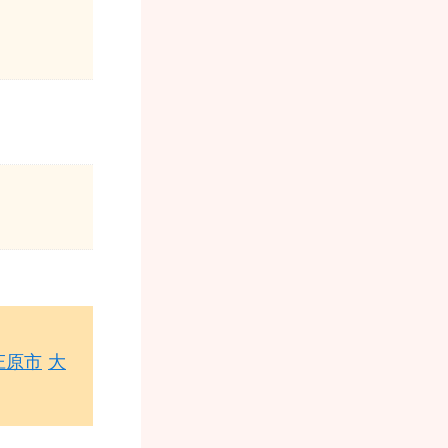
庄原市
大