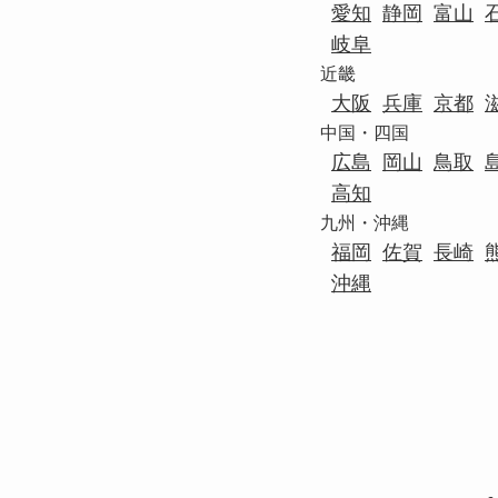
愛知
静岡
富山
岐阜
近畿
大阪
兵庫
京都
中国・四国
広島
岡山
鳥取
高知
九州・沖縄
福岡
佐賀
長崎
沖縄