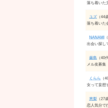
落ち着いた
ユズ
（44
落ち着いた
NANAMI
（
出会い探して
厳島
（40
メル友募集
くらら
（4
女って妄想
恵梨
（27
恋人気分で(^