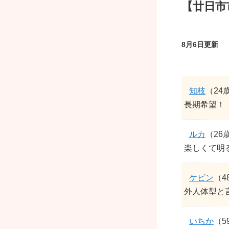
【廿日市
8月6日更新
知枝
（24
長期希望！
ルカ
（26
楽しくて明る
ケビン
（4
外人体型と
いちか
（5