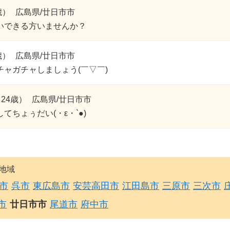
歳）
広島県/廿日市市
いできる方いませんか？
歳）
広島県/廿日市市
チャガチャしましょう(￣▽￣)
24歳）
広島県/廿日市市
てちょぅだい(・ε・`●)
地域
市
呉市
東広島市
安芸高田市
江田島市
三原市
三次市
市
廿日市市
尾道市
府中市