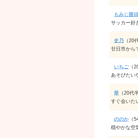
もみじ饅
サッカー好
史乃
（20
廿日市から
いちご
（2
あそびたい
華
（20代
すぐ会いた
ののか
（5
穏やかな空