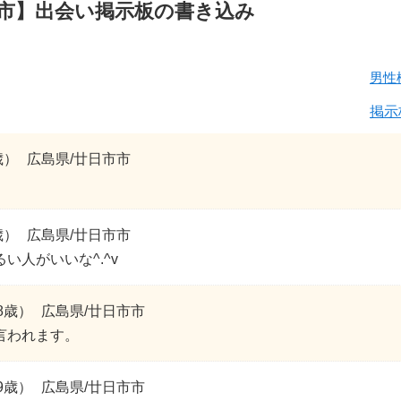
市】出会い掲示板の書き込み
男性
掲示
歳）
広島県/廿日市市
歳）
広島県/廿日市市
い人がいいな^.^v
8歳）
広島県/廿日市市
言われます。
9歳）
広島県/廿日市市