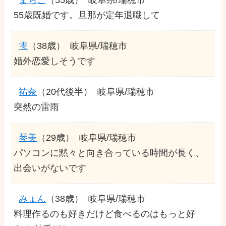
55歳既婚です。旦那が定年退職して
雫
（38歳）
岐阜県/瑞穂市
婚外恋愛しそうです
祐奈
（20代後半）
岐阜県/瑞穂市
突然の雷雨
琴美
（29歳）
岐阜県/瑞穂市
パソコンに黙々と向き合っている時間が長く、
出会いがないです
みょん
（38歳）
岐阜県/瑞穂市
料理作るのも好きだけど食べるのはもっと好