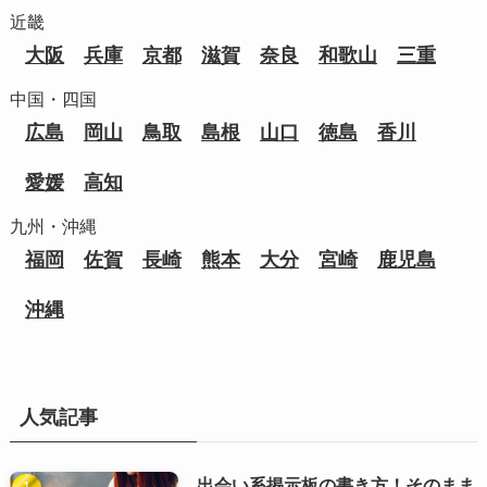
近畿
大阪
兵庫
京都
滋賀
奈良
和歌山
三重
中国・四国
広島
岡山
鳥取
島根
山口
徳島
香川
愛媛
高知
九州・沖縄
福岡
佐賀
長崎
熊本
大分
宮崎
鹿児島
沖縄
人気記事
出会い系掲示板の書き方！そのまま