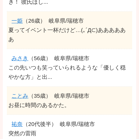
き！ 彼氏ほし...
一姫
（26歳）
岐阜県/瑞穂市
夏ってイベント一杯だけど…(｡´Д⊂)あああああ
あ
みさき
（56歳）
岐阜県/瑞穂市
この先いつも笑っていられるような「優しく穏
やかな方」と出...
ことみ
（35歳）
岐阜県/瑞穂市
お昼に時間のあるかた。
祐奈
（20代後半）
岐阜県/瑞穂市
突然の雷雨