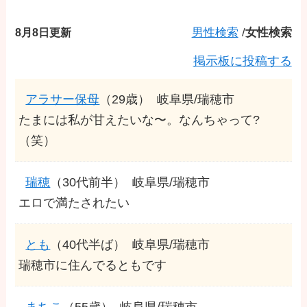
8月8日更新
男性検索
/
女性検索
掲示板に投稿する
アラサー保母
（29歳）
岐阜県/瑞穂市
たまには私が甘えたいな〜。なんちゃって?
（笑）
瑞穂
（30代前半）
岐阜県/瑞穂市
エロで満たされたい
とも
（40代半ば）
岐阜県/瑞穂市
瑞穂市に住んでるともです
まちこ
（55歳）
岐阜県/瑞穂市