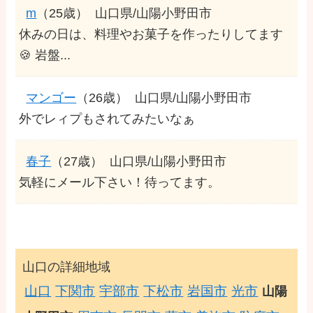
m
（25歳）
山口県/山陽小野田市
休みの日は、料理やお菓子を作ったりしてます
🍪 岩盤...
マンゴー
（26歳）
山口県/山陽小野田市
外でレィプもされてみたいなぁ
春子
（27歳）
山口県/山陽小野田市
気軽にメール下さい！待ってます。
山口の詳細地域
山口
下関市
宇部市
下松市
岩国市
光市
山陽