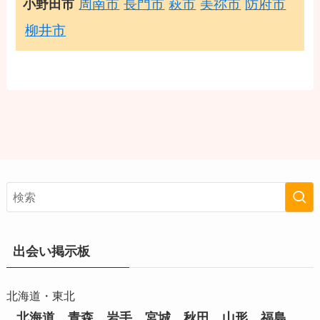
周南市
長門市
萩市
美祢市
防府市
小野田市
柳井市
出会い掲示板
北海道・東北
北海道
青森
岩手
宮城
秋田
山形
福島