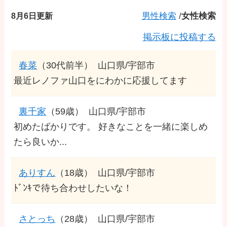
8月6日更新
男性検索
/
女性検索
掲示板に投稿する
春菜
（30代前半）
山口県/宇部市
最近レノファ山口をにわかに応援してます
裏千家
（59歳）
山口県/宇部市
初めたばかりです。 好きなことを一緒に楽しめ
たら良いか...
ありすん
（18歳）
山口県/宇部市
ﾄﾞﾝｷで待ち合わせしたいな！
さとっち
（28歳）
山口県/宇部市